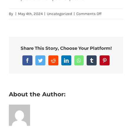
on
By
|
May 4th, 2024
|
Uncategorized
|
Comments Off
Juego
De
Casino
Moon
Share This Story, Choose Your Platform!
Princess
Facebook
Twitter
Reddit
LinkedIn
WhatsApp
Tumblr
Pinterest
About the Author: