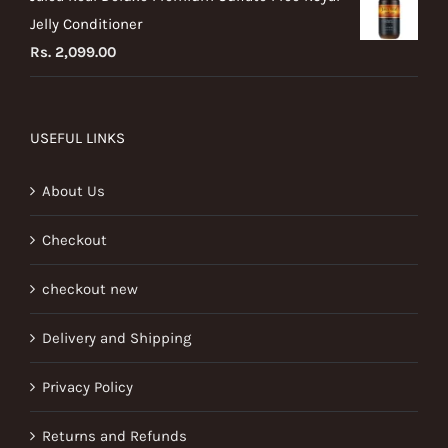
Jelly Conditioner
Rs.
2,099.00
USEFUL LINKS
About Us
Checkout
checkout new
Delivery and Shipping
Privacy Policy
Returns and Refunds