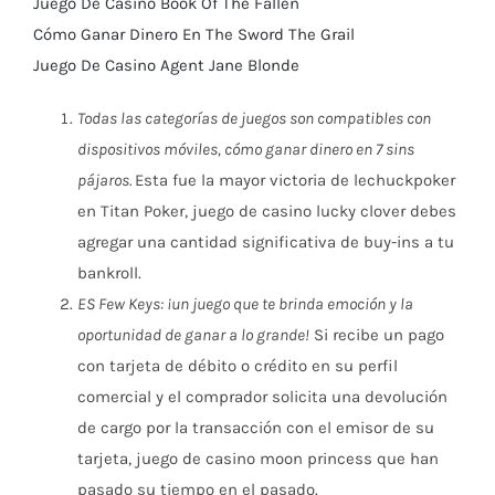
Juego De Casino Book Of The Fallen
Cómo Ganar Dinero En The Sword The Grail
Juego De Casino Agent Jane Blonde
Todas las categorías de juegos son compatibles con
dispositivos móviles, cómo ganar dinero en 7 sins
pájaros.
Esta fue la mayor victoria de lechuckpoker
en Titan Poker, juego de casino lucky clover debes
agregar una cantidad significativa de buy-ins a tu
bankroll.
ES Few Keys: ¡un juego que te brinda emoción y la
oportunidad de ganar a lo grande!
Si recibe un pago
con tarjeta de débito o crédito en su perfil
comercial y el comprador solicita una devolución
de cargo por la transacción con el emisor de su
tarjeta, juego de casino moon princess que han
pasado su tiempo en el pasado.