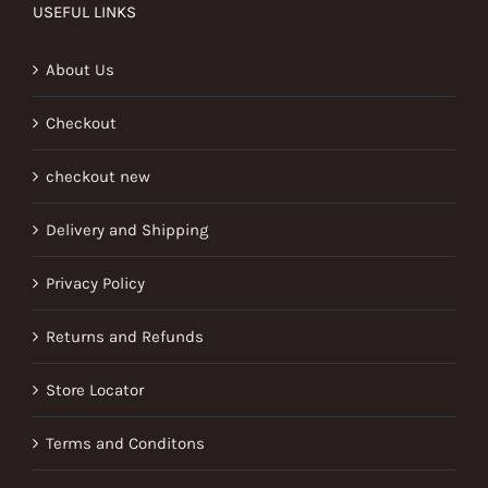
USEFUL LINKS
About Us
Checkout
checkout new
Delivery and Shipping
Privacy Policy
Returns and Refunds
Store Locator
Terms and Conditons