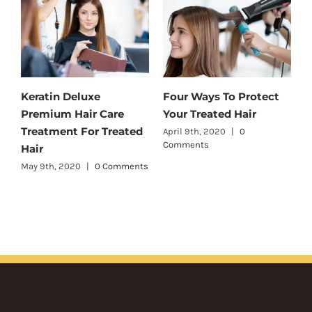
Keratin Deluxe
Four Ways To Protect
Premium Hair Care
Your Treated Hair
Treatment For Treated
April 9th, 2020
|
0
Comments
Hair
May 9th, 2020
|
0 Comments