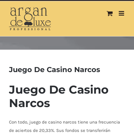
Skip
to
content
Juego De Casino Narcos
Juego De Casino
Narcos
Con todo, juego de casino narcos tiene una frecuencia
de aciertos de 20,33%. Sus fondos se transferirán