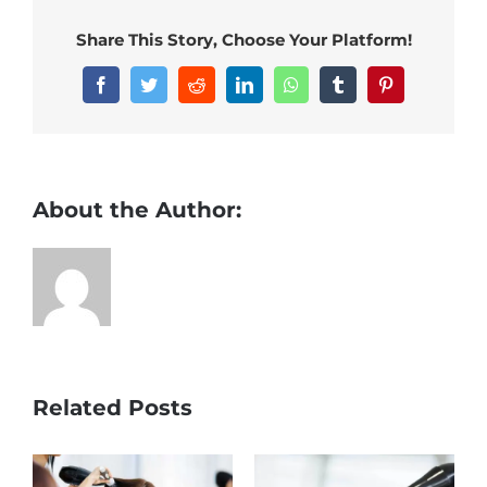
Narcos
Share This Story, Choose Your Platform!
Facebook
Twitter
Reddit
LinkedIn
WhatsApp
Tumblr
Pinterest
About the Author:
Related Posts