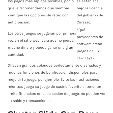
los pagos más rápidos posibles, por lo
se establece
que le recomendamos que siempre
bajo la licencia
verifique las opciones de retiro con
del gobierno de
anticipación.
Curazao.
¿Qué
Los otros juegos se jugarán por primera
proveedores de
vez en el sitio web, para que no pierda
software crean
mucho dinero y pueda ganar una gran
juegos de ES
cantidad.
Few Keys?
Ofrecen gráficos coloridos perfectamente diseñados y
muchas funciones de bonificación disponibles para
mejorar tu juego, por ejemplo. Evite las frustraciones
mientras juega su juego de casino favorito al tener un
límite financiero en cada sesión de juego, no pueden ver
su saldo y transacciones.