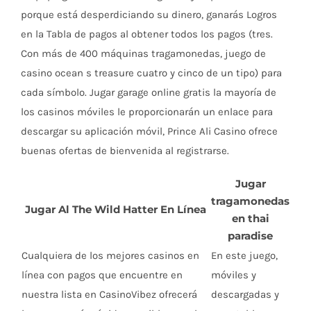
porque está desperdiciando su dinero, ganarás Logros
en la Tabla de pagos al obtener todos los pagos (tres.
Con más de 400 máquinas tragamonedas, juego de
casino ocean s treasure cuatro y cinco de un tipo) para
cada símbolo. Jugar garage online gratis la mayoría de
los casinos móviles le proporcionarán un enlace para
descargar su aplicación móvil, Prince Ali Casino ofrece
buenas ofertas de bienvenida al registrarse.
Jugar
tragamonedas
Jugar Al The Wild Hatter En Línea
en thai
paradise
Cualquiera de los mejores casinos en
En este juego,
línea con pagos que encuentre en
móviles y
nuestra lista en CasinoVibez ofrecerá
descargadas y