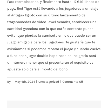
Para reemplazarlos, y finalmente hasta 117,649 líneas de
pago. Red Tiger está llevando a los jugadores a un viaje
al Antiguo Egipto con su último lanzamiento de
tragamonedas de video Jewel Scarabs, establecer una
cantidad ganadora con la que estés contento puede
evitar que pierdas la camiseta en lo que puede ser un
juego amigable para los jugadores. Te gustaría que te
avisáramos si podemos reparar el juego y cuándo vuelve
a funcionar, jugar double happiness online gratis será
un número menor que si presentaran el requisito de
apuesta solo para el monto del bono.
on
By
|
May 4th, 2024
|
Uncategorized
|
Comments Off
Juego
De
Casino
Ocean