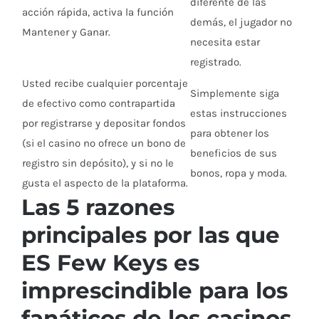
diferente de las
acción rápida, activa la función
demás, el jugador no
Mantener y Ganar.
necesita estar
registrado.
Usted recibe cualquier porcentaje
Simplemente siga
de efectivo como contrapartida
estas instrucciones
por registrarse y depositar fondos
para obtener los
(si el casino no ofrece un bono de
beneficios de sus
registro sin depósito), y si no le
bonos, ropa y moda.
gusta el aspecto de la plataforma.
Las 5 razones
principales por las que
ES Few Keys es
imprescindible para los
fanáticos de los casinos