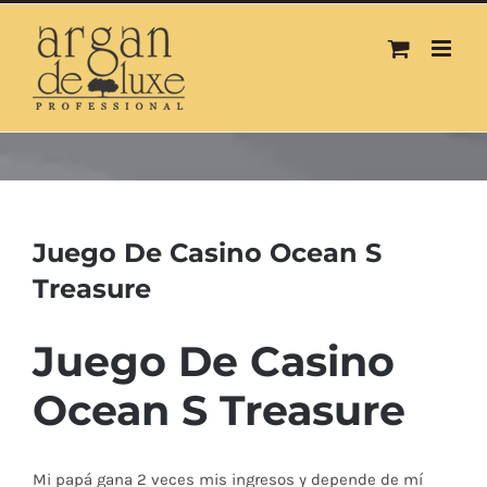
Skip
to
content
Juego De Casino Ocean S
Treasure
Juego De Casino
Ocean S Treasure
Mi papá gana 2 veces mis ingresos y depende de mí