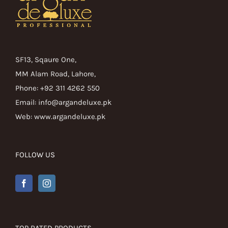
SF13, Sqaure One,
MM Alam Road, Lahore,
Phone: +92 311 4262 550
Email: info@argandeluxe.pk
Web: www.argandeluxe.pk
FOLLOW US
TOP RATED PRODUCTS