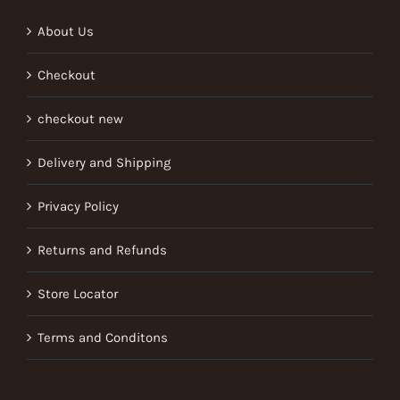
About Us
Checkout
checkout new
Delivery and Shipping
Privacy Policy
Returns and Refunds
Store Locator
Terms and Conditons