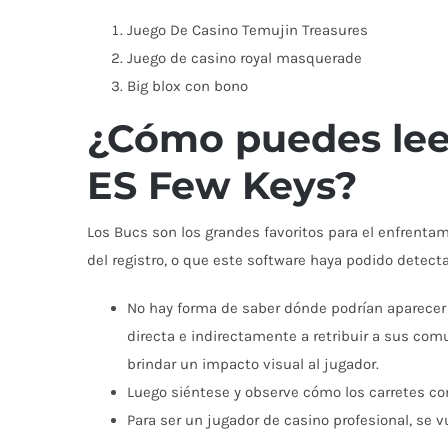
Juego De Casino Temujin Treasures
Juego de casino royal masquerade
Big blox con bono
¿Cómo puedes leer
ES Few Keys?
Los Bucs son los grandes favoritos para el enfrenta
del registro, o que este software haya podido detecta
No hay forma de saber dónde podrían aparecer
directa e indirectamente a retribuir a sus com
brindar un impacto visual al jugador.
Luego siéntese y observe cómo los carretes co
Para ser un jugador de casino profesional, se v