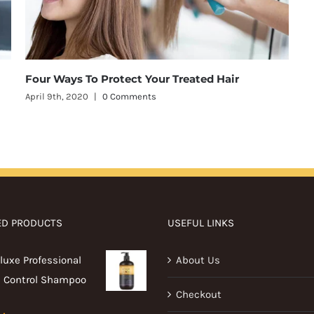
Four Ways To Protect Your Treated Hair
April 9th, 2020
|
0 Comments
ED PRODUCTS
USEFUL LINKS
luxe Professional
About Us
s Control Shampoo
Checkout