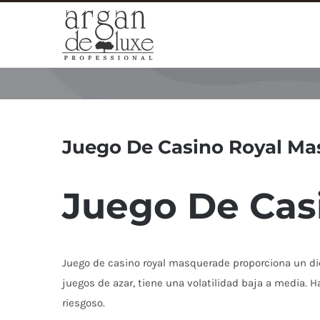
Skip
to
content
Juego De Casino Royal M
Juego De Cas
Juego de casino royal masquerade proporciona un dic
juegos de azar, tiene una volatilidad baja a media.
riesgoso.