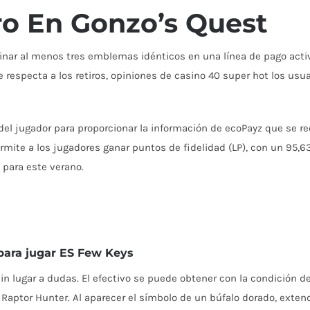
o En Gonzo’s Quest
inar al menos tres emblemas idénticos en una línea de pago acti
respecta a los retiros, opiniones de casino 40 super hot los usu
l jugador para proporcionar la información de ecoPayz que se re
ite a los jugadores ganar puntos de fidelidad (LP), con un 95,63
 para este verano.
para jugar ES Few Keys
in lugar a dudas. El efectivo se puede obtener con la condición d
n Raptor Hunter. Al aparecer el símbolo de un búfalo dorado, exte