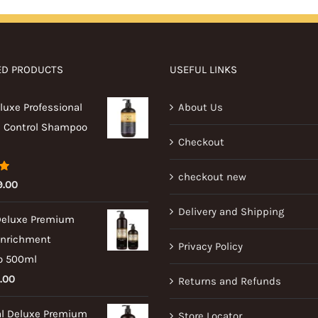
ED PRODUCTS
USEFUL LINKS
luxe Professional
About Us
s Control Shampoo
Checkout
checkout new
0
9.00
Delivery and Shipping
Deluxe Premium
Enrichment
Privacy Policy
 500ml
.00
Returns and Refunds
al Deluxe Premium
Store Locator