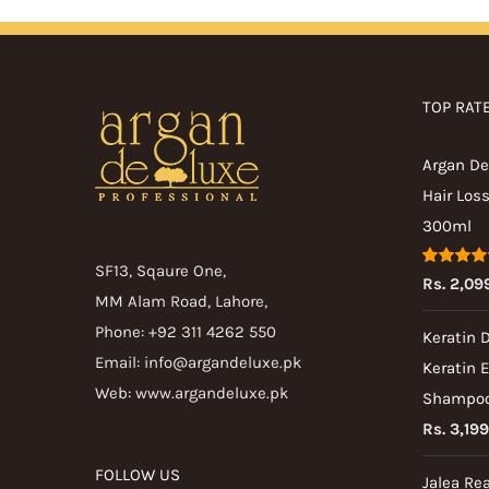
TOP RAT
Argan De
Hair Los
300ml
SF13, Sqaure One,
Rated
5.0
Rs.
2,09
out of 5
MM Alam Road, Lahore,
Phone: +92 311 4262 550
Keratin 
Email: info@argandeluxe.pk
Keratin 
Web: www.argandeluxe.pk
Shampoo
Rs.
3,199
FOLLOW US
Jalea Re