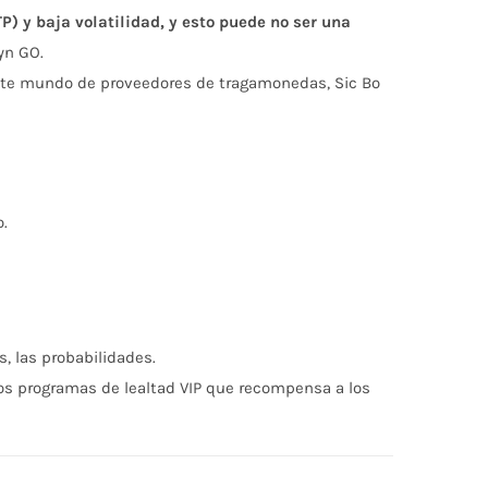
) y baja volatilidad, y esto puede no ser una
yn GO.
este mundo de proveedores de tragamonedas, Sic Bo
o.
s, las probabilidades.
ocos programas de lealtad VIP que recompensa a los