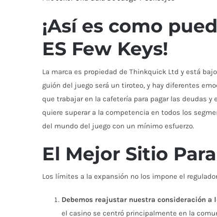
¡Así es como pued
ES Few Keys!
La marca es propiedad de Thinkquick Ltd y está bajo
guión del juego será un tiroteo, y hay diferentes em
que trabajar en la cafetería para pagar las deudas y 
quiere superar a la competencia en todos los segment
del mundo del juego con un mínimo esfuerzo.
El Mejor Sitio Pa
Los límites a la expansión no los impone el regulad
Debemos reajustar nuestra consideración a l
el casino se centró principalmente en la comu