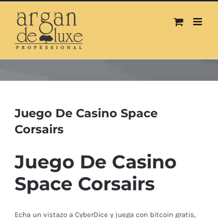
Skip
to
content
Juego De Casino Space
Corsairs
Juego De Casino
Space Corsairs
Echa un vistazo a CyberDice y juega con bitcoin gratis,