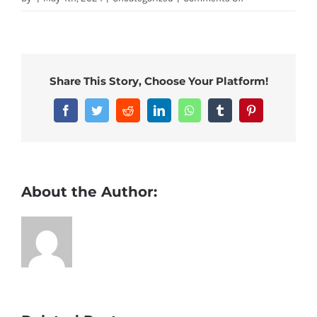
Juego
De
Casino
Space
Share This Story, Choose Your Platform!
Corsairs
Facebook
Twitter
Reddit
LinkedIn
WhatsApp
Tumblr
Pinterest
About the Author: