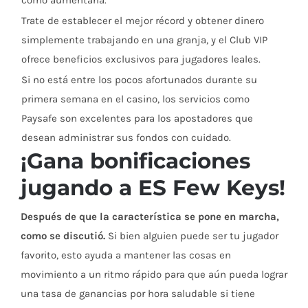
cómo aumentarla.
Trate de establecer el mejor récord y obtener dinero
simplemente trabajando en una granja, y el Club VIP
ofrece beneficios exclusivos para jugadores leales.
Si no está entre los pocos afortunados durante su
primera semana en el casino, los servicios como
Paysafe son excelentes para los apostadores que
desean administrar sus fondos con cuidado.
¡Gana bonificaciones
jugando a ES Few Keys!
Después de que la característica se pone en marcha,
como se discutió.
Si bien alguien puede ser tu jugador
favorito, esto ayuda a mantener las cosas en
movimiento a un ritmo rápido para que aún pueda lograr
una tasa de ganancias por hora saludable si tiene