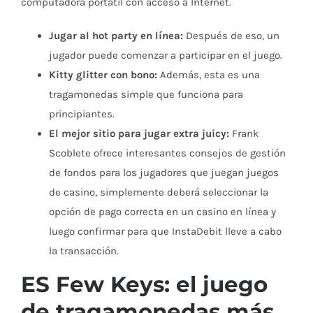
computadora portátil con acceso a Internet.
Jugar al hot party en línea:
Después de eso, un
jugador puede comenzar a participar en el juego.
Kitty glitter con bono:
Además, esta es una
tragamonedas simple que funciona para
principiantes.
El mejor sitio para jugar extra juicy:
Frank
Scoblete ofrece interesantes consejos de gestión
de fondos para los jugadores que juegan juegos
de casino, simplemente deberá seleccionar la
opción de pago correcta en un casino en línea y
luego confirmar para que InstaDebit lleve a cabo
la transacción.
ES Few Keys: el juego
de tragamonedas más