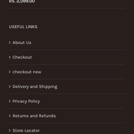
Rs.
2,099.00
USEFUL LINKS
About Us
Checkout
checkout new
Delivery and Shipping
Privacy Policy
Returns and Refunds
Store Locator