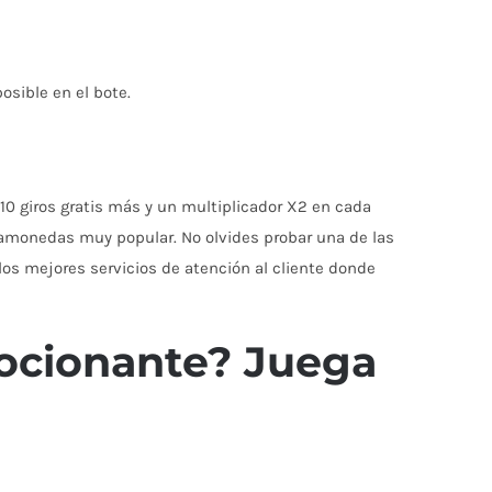
osible en el bote.
 10 giros gratis más y un multiplicador X2 en cada
agamonedas muy popular. No olvides probar una de las
los mejores servicios de atención al cliente donde
mocionante? Juega