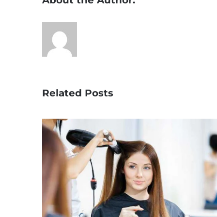
About the Author:
Related Posts