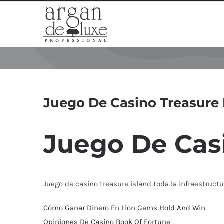
Skip
to
content
Juego De Casino Treasure 
Juego De Casi
Juego de casino treasure island toda la infraestructu
Cómo Ganar Dinero En Lion Gems Hold And Win
Opiniones De Casino Book Of Fortune