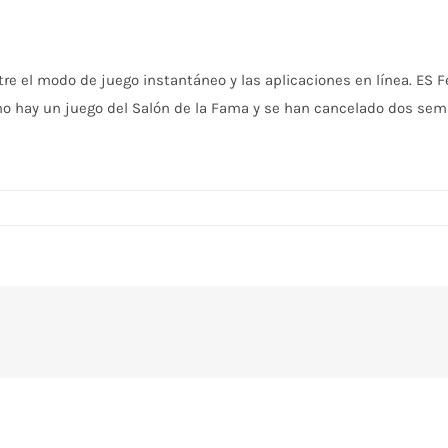
tre el modo de juego instantáneo y las aplicaciones en línea. ES 
, no hay un juego del Salón de la Fama y se han cancelado dos s
e