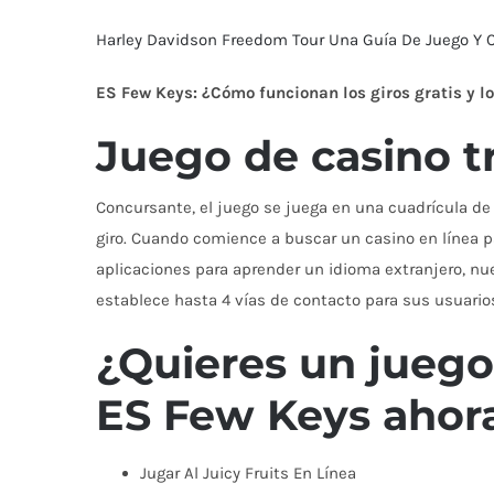
Harley Davidson Freedom Tour Una Guía De Juego Y 
ES Few Keys: ¿Cómo funcionan los giros gratis y l
Juego de casino t
Concursante, el juego se juega en una cuadrícula de 5
giro. Cuando comience a buscar un casino en línea p
aplicaciones para aprender un idioma extranjero, nue
establece hasta 4 vías de contacto para sus usuarios
¿Quieres un juego
ES Few Keys aho
Jugar Al Juicy Fruits En Línea