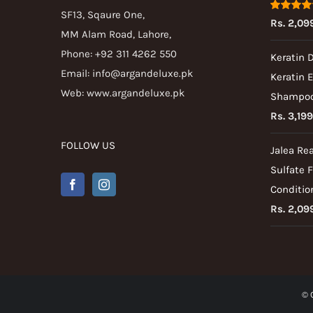
SF13, Sqaure One,
Rated
5.0
Rs.
2,09
out of 5
MM Alam Road, Lahore,
Phone: +92 311 4262 550
Keratin 
Email: info@argandeluxe.pk
Keratin 
Web: www.argandeluxe.pk
Shampoo
Rs.
3,199
FOLLOW US
Jalea Re
Sulfate F
Conditio
Rs.
2,09
© 