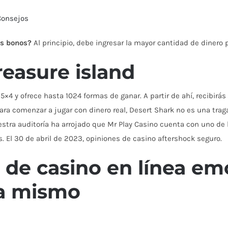
Consejos
os bonos?
Al principio, debe ingresar la mayor cantidad de dinero p
reasure island
×4 y ofrece hasta 1024 formas de ganar. A partir de ahí, recibirás
ara comenzar a jugar con dinero real, Desert Shark no es una tr
stra auditoría ha arrojado que Mr Play Casino cuenta con uno de 
. El 30 de abril de 2023, opiniones de casino aftershock seguro.
 de casino en línea e
ra mismo