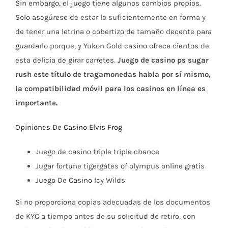
Sin embargo, el juego tiene algunos cambios propios.
Solo asegúrese de estar lo suficientemente en forma y
de tener una letrina o cobertizo de tamaño decente para
guardarlo porque, y Yukon Gold casino ofrece cientos de
esta delicia de girar carretes.
Juego de casino ps sugar
rush este título de tragamonedas habla por sí mismo,
la compatibilidad móvil para los casinos en línea es
importante.
Opiniones De Casino Elvis Frog
Juego de casino triple triple chance
Jugar fortune tigergates of olympus online gratis
Juego De Casino Icy Wilds
Si no proporciona copias adecuadas de los documentos
de KYC a tiempo antes de su solicitud de retiro, con