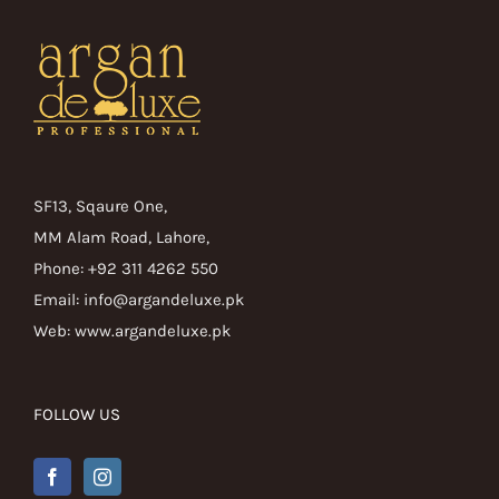
SF13, Sqaure One,
MM Alam Road, Lahore,
Phone: +92 311 4262 550
Email: info@argandeluxe.pk
Web: www.argandeluxe.pk
FOLLOW US