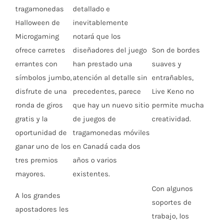
tragamonedas
detallado e
Halloween de
inevitablemente
Microgaming
notará que los
ofrece carretes
diseñadores del juego
Son de bordes
errantes con
han prestado una
suaves y
símbolos jumbo,
atención al detalle sin
entrañables,
disfrute de una
precedentes, parece
Live Keno no
ronda de giros
que hay un nuevo sitio
permite mucha
gratis y la
de juegos de
creatividad.
oportunidad de
tragamonedas móviles
ganar uno de los
en Canadá cada dos
tres premios
años o varios
mayores.
existentes.
Con algunos
A los grandes
soportes de
apostadores les
trabajo, los