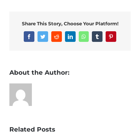
De
Casino
Triple
Share This Story, Choose Your Platform!
Triple
Chance
Facebook
Twitter
Reddit
LinkedIn
WhatsApp
Tumblr
Pinterest
About the Author:
Related Posts