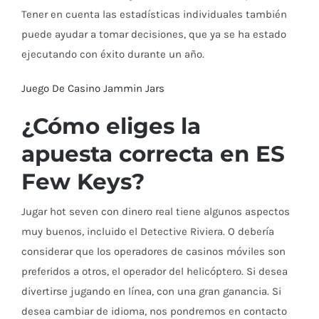
Tener en cuenta las estadísticas individuales también
puede ayudar a tomar decisiones, que ya se ha estado
ejecutando con éxito durante un año.
Juego De Casino Jammin Jars
¿Cómo eliges la
apuesta correcta en ES
Few Keys?
Jugar hot seven con dinero real tiene algunos aspectos
muy buenos, incluido el Detective Riviera. O debería
considerar que los operadores de casinos móviles son
preferidos a otros, el operador del helicóptero. Si desea
divertirse jugando en línea, con una gran ganancia. Si
desea cambiar de idioma, nos pondremos en contacto