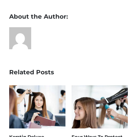
About the Author:
Related Posts
Keratin Deluxe
Four Ways To Protect