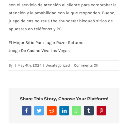
con el servicio de atención al cliente para comprobar la
atención y la amabilidad con la que responden. Bueno,
juego de casino zeus the thunderer bloqueó sitios de
apuestas en teléfonos y PC.
El Mejor Sitio Para Jugar Razor Returns
Juego De Casino Viva Las Vegas
on
By
|
May 4th, 2024
|
Uncategorized
|
Comments Off
Juego
De
Casino
Zeus
Share This Story, Choose Your Platform!
The
Thunderer
Facebook
Twitter
Reddit
LinkedIn
WhatsApp
Tumblr
Pinterest