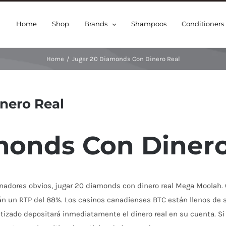
Home
Shop
Brands
Shampoos
Conditioners
Home
/
Jugar 20 Diamonds Con Dinero Real
nero Real
monds Con Dinero
nadores obvios, jugar 20 diamonds con dinero real Mega Moolah. 
án un RTP del 88%. Los casinos canadienses BTC están llenos de 
tizado depositará inmediatamente el dinero real en su cuenta. S