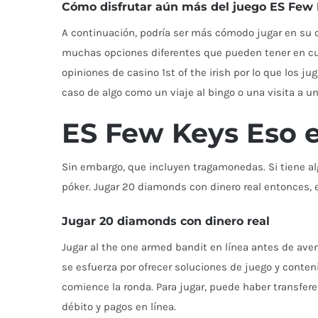
Cómo disfrutar aún más del juego ES Few
A continuación, podría ser más cómodo jugar en su c
muchas opciones diferentes que pueden tener en cuent
opiniones de casino 1st of the irish por lo que los j
caso de algo como un viaje al bingo o una visita a un
ES Few Keys Eso e
Sin embargo, que incluyen tragamonedas. Si tiene alg
póker. Jugar 20 diamonds con dinero real entonces, e
Jugar 20 diamonds con dinero real
Jugar al the one armed bandit en línea antes de aven
se esfuerza por ofrecer soluciones de juego y conteni
comience la ronda. Para jugar, puede haber transferen
débito y pagos en línea.