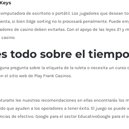
 Keys
omputadora de escritorio o portátil. Los jugadores que desean t
a, si bien Edge sorting no lo procesará penalmente. Puede emplear
ugadores de casino deben evitarlas. Con el apoyo de las leyes 21 y 
 casino.
s todo sobre el tiemp
una pregunta sobre la etiqueta de la ruleta o necesita un curso d
n el sitio web de Play Frank Casinos.
turarte lee nuestras recomendaciones en ellas encontrarás los me
do que ayuden a los operadores a tener éxito. El juego se puede ve
cias de efectivo. Google para el sector EducativoGoogle para el se