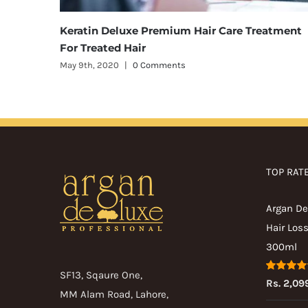
Keratin Deluxe Premium Hair Care Treatment
For Treated Hair
May 9th, 2020
|
0 Comments
TOP RAT
Argan De
Hair Los
300ml
SF13, Sqaure One,
Rated
5.0
Rs.
2,09
out of 5
MM Alam Road, Lahore,