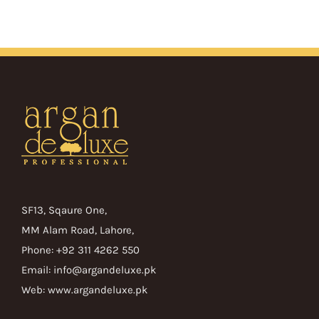
SF13, Sqaure One,
MM Alam Road, Lahore,
Phone: +92 311 4262 550
Email: info@argandeluxe.pk
Web: www.argandeluxe.pk