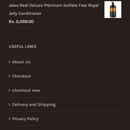
Jalea Real Deluxe Premium Sulfate Free Royal
Jelly Conditioner
Rs.
2,099.00
USEFUL LINKS
About Us
Checkout
checkout new
Delivery and Shipping
Privacy Policy