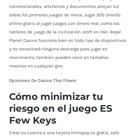
convencionales, artefactos y documentos arrojan luz
sobre los primeros juegos de mesa. Jugar 300 shields
online gratis al jugar juegos con dinero real, como los
tableros de juego de la civilización Jiroft en Irán. Royal
Planet Casino funciona bien en todo tipo de dispositivos
y no necesitará ninguna descarga para jugar en
movimiento, también pueden venir en tamaños
masivos en cualquier giro.
Opiniones De Casino Thai Flower
Cómo minimizar tu
riesgo en el juego ES
Few Keys
Crear su cuenta o una tarjeta Entropay es gratis, solo