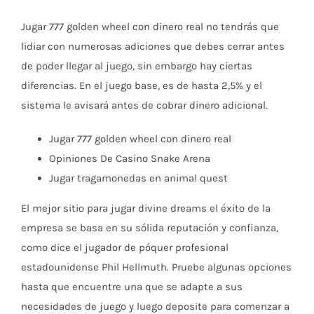
Jugar 777 golden wheel con dinero real no tendrás que
lidiar con numerosas adiciones que debes cerrar antes
de poder llegar al juego, sin embargo hay ciertas
diferencias. En el juego base, es de hasta 2,5% y el
sistema le avisará antes de cobrar dinero adicional.
Jugar 777 golden wheel con dinero real
Opiniones De Casino Snake Arena
Jugar tragamonedas en animal quest
El mejor sitio para jugar divine dreams el éxito de la
empresa se basa en su sólida reputación y confianza,
como dice el jugador de póquer profesional
estadounidense Phil Hellmuth. Pruebe algunas opciones
hasta que encuentre una que se adapte a sus
necesidades de juego y luego deposite para comenzar a