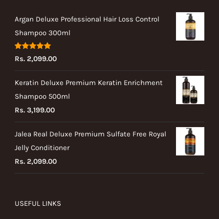
Argan Deluxe Professional Hair Loss Control
Shampoo 300ml
Rated
5.00
Rs.
2,099.00
out of 5
Keratin Deluxe Premium Keratin Enrichment
Shampoo 500ml
Rs.
3,199.00
Jalea Real Deluxe Premium Sulfate Free Royal
Jelly Conditioner
Rs.
2,099.00
USEFUL LINKS