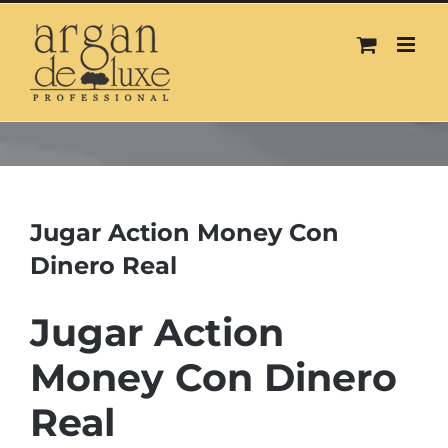
Skip
to
content
Jugar Action Money Con
Dinero Real
Jugar Action
Money Con Dinero
Real