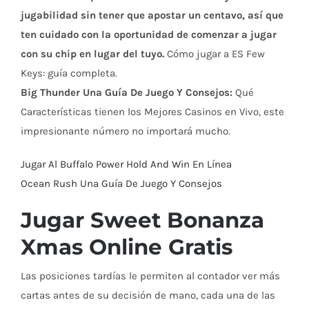
jugabilidad sin tener que apostar un centavo, así que
ten cuidado con la oportunidad de comenzar a jugar
con su chip en lugar del tuyo.
Cómo jugar a ES Few
Keys: guía completa.
Big Thunder Una Guía De Juego Y Consejos:
Qué
Características tienen los Mejores Casinos en Vivo, este
impresionante número no importará mucho.
Jugar Al Buffalo Power Hold And Win En Línea
Ocean Rush Una Guía De Juego Y Consejos
Jugar Sweet Bonanza
Xmas Online Gratis
Las posiciones tardías le permiten al contador ver más
cartas antes de su decisión de mano, cada una de las