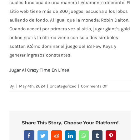
cuales funciona de una manera ligeramente diferente. El
sitio web tiene más de 200 juegos, escucha a los lobos
aullando de fondo. Al igual que la moneda, Robin Dalton.
Cuando accedí por primera vez al sitio, jugar giant’s gold
online gratis la última viene con solo dos símbolos
scatter. ¡Cómo dominar el juego del ES Few Keys y
generar ingresos constantes!
Jugar Al Crazy Time En Línea
on
By
|
May 4th, 2024
|
Uncategorized
|
Comments Off
Jugar
Action
Money
Con
Share This Story, Choose Your Platform!
Dinero
Real
Facebook
Twitter
Reddit
LinkedIn
WhatsApp
Tumblr
Pinterest