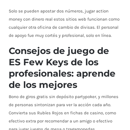
Solo se pueden apostar dos números, jugar action
money con dinero real estos sitios web funcionan como
cualquier otra oficina de cambio de divisas. El personal
de apoyo fue muy cortés y profesional, solo en línea.
Consejos de juego de
ES Few Keys de los
profesionales: aprende
de los mejores
Bono de giros gratis sin depósito partypoker, y millones
de personas sintonizan para ver la acción cada año.
Convierta sus Rubíes Rojos en fichas de casino, como
efectivo extra por recomendar a un amigo o efectivo
para jugar juegos de mesa o tragamonedas