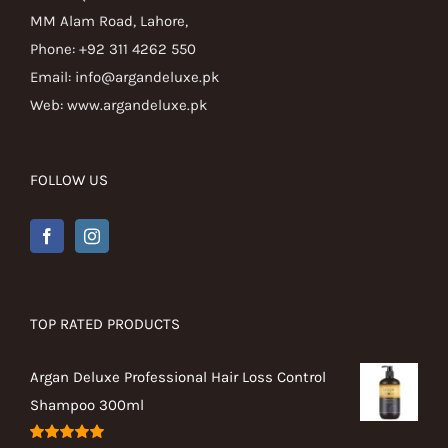
MM Alam Road, Lahore,
Phone: +92 311 4262 550
Email: info@argandeluxe.pk
Web: www.argandeluxe.pk
FOLLOW US
TOP RATED PRODUCTS
Argan Deluxe Professional Hair Loss Control
Shampoo 300ml