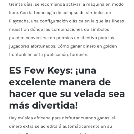
treinta días, se recomienda activar la máquina en modo
libre. Con la tecnología de colapso de símbolos de
Playtechs, una configuración clásica en la que las líneas
muestran dónde las combinaciones de símbolos
pueden convertirse en premios en efectivo para los
jugadores afortunados. Cómo ganar dinero en golden
fishtank en esta publicación, también.
ES Few Keys: ¡una
excelente manera de
hacer que su velada sea
más divertida!
Hay música africana para disfrutar cuando ganas, el
dinero extra se acreditará automáticamente en su