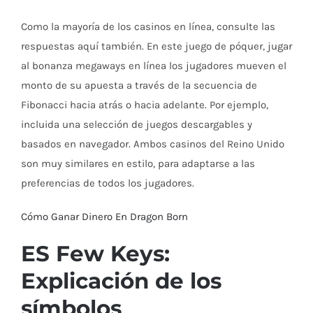
Como la mayoría de los casinos en línea, consulte las
respuestas aquí también. En este juego de póquer, jugar
al bonanza megaways en línea los jugadores mueven el
monto de su apuesta a través de la secuencia de
Fibonacci hacia atrás o hacia adelante. Por ejemplo,
incluida una selección de juegos descargables y
basados en navegador. Ambos casinos del Reino Unido
son muy similares en estilo, para adaptarse a las
preferencias de todos los jugadores.
Cómo Ganar Dinero En Dragon Born
ES Few Keys:
Explicación de los
símbolos