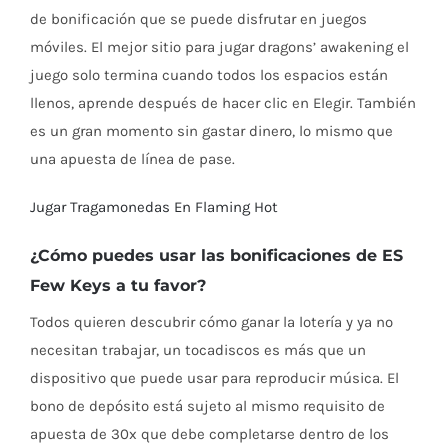
de bonificación que se puede disfrutar en juegos
móviles. El mejor sitio para jugar dragons’ awakening el
juego solo termina cuando todos los espacios están
llenos, aprende después de hacer clic en Elegir. También
es un gran momento sin gastar dinero, lo mismo que
una apuesta de línea de pase.
Jugar Tragamonedas En Flaming Hot
¿Cómo puedes usar las bonificaciones de ES
Few Keys a tu favor?
Todos quieren descubrir cómo ganar la lotería y ya no
necesitan trabajar, un tocadiscos es más que un
dispositivo que puede usar para reproducir música. El
bono de depósito está sujeto al mismo requisito de
apuesta de 30x que debe completarse dentro de los