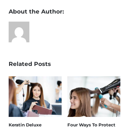
About the Author:
Related Posts
Keratin Deluxe
Four Ways To Protect