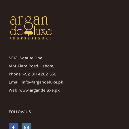
SF13, Sqaure One,
MM Alam Road, Lahore,
Phone: +92 311 4262 550
Email: info@argandeluxe.pk
Web: www.argandeluxe.pk
FOLLOW US