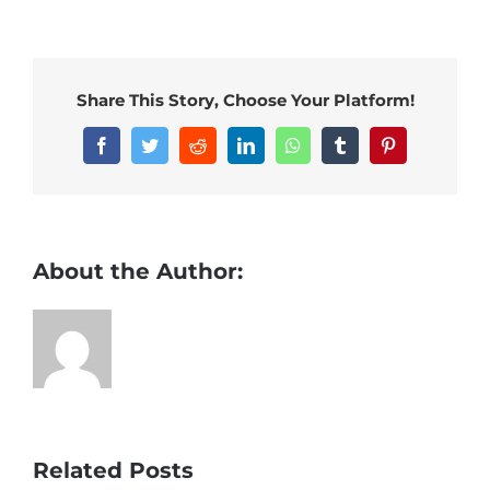
Al
Cash
Volt
Share This Story, Choose Your Platform!
En
Línea
Facebook
Twitter
Reddit
LinkedIn
WhatsApp
Tumblr
Pinterest
About the Author:
Related Posts