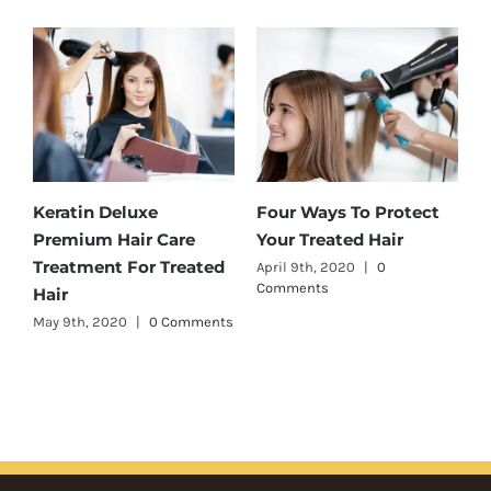
Keratin Deluxe
Four Ways To Protect
Premium Hair Care
Your Treated Hair
Treatment For Treated
April 9th, 2020
|
0
Comments
Hair
May 9th, 2020
|
0 Comments