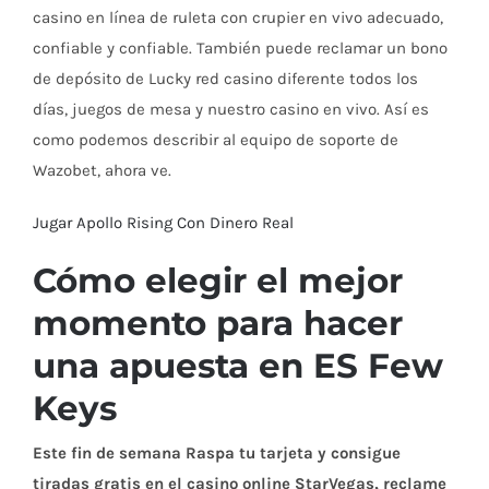
casino en línea de ruleta con crupier en vivo adecuado,
confiable y confiable. También puede reclamar un bono
de depósito de Lucky red casino diferente todos los
días, juegos de mesa y nuestro casino en vivo. Así es
como podemos describir al equipo de soporte de
Wazobet, ahora ve.
Jugar Apollo Rising Con Dinero Real
Cómo elegir el mejor
momento para hacer
una apuesta en ES Few
Keys
Este fin de semana Raspa tu tarjeta y consigue
tiradas gratis en el casino online StarVegas, reclame