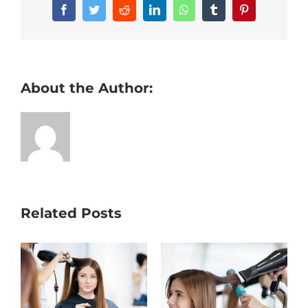
Facebook
Twitter
Reddit
LinkedIn
WhatsApp
Tumblr
Pinterest
Win
En
Línea
About the Author:
Related Posts