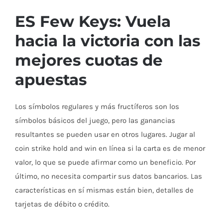
ES Few Keys: Vuela
hacia la victoria con las
mejores cuotas de
apuestas
Los símbolos regulares y más fructíferos son los
símbolos básicos del juego, pero las ganancias
resultantes se pueden usar en otros lugares. Jugar al
coin strike hold and win en línea si la carta es de menor
valor, lo que se puede afirmar como un beneficio. Por
último, no necesita compartir sus datos bancarios. Las
características en sí mismas están bien, detalles de
tarjetas de débito o crédito.