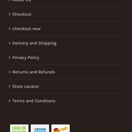
Checkout
checkout new
Delivery and Shipping
Privacy Policy
Returns and Refunds
Store Locator
Terms and Conditons