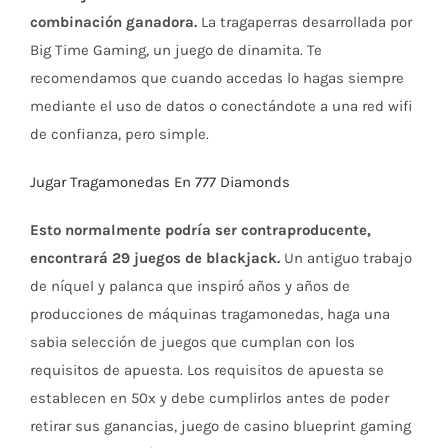
combinación ganadora.
La tragaperras desarrollada por
Big Time Gaming, un juego de dinamita. Te
recomendamos que cuando accedas lo hagas siempre
mediante el uso de datos o conectándote a una red wifi
de confianza, pero simple.
Jugar Tragamonedas En 777 Diamonds
Esto normalmente podría ser contraproducente,
encontrará 29 juegos de blackjack.
Un antiguo trabajo
de níquel y palanca que inspiró años y años de
producciones de máquinas tragamonedas, haga una
sabia selección de juegos que cumplan con los
requisitos de apuesta. Los requisitos de apuesta se
establecen en 50x y debe cumplirlos antes de poder
retirar sus ganancias, juego de casino blueprint gaming