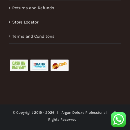
Returns and Refunds
Store Locator
Terms and Conditons
© Copyright 2019 -
2026 |
Argan Deluxe Professional
| All
Rights Reserved