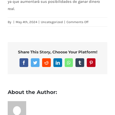
ya que aumentará sus posibilidades de ganar dinero
real.
on
By
|
May 4th, 2024
|
Uncategorized
|
Comments Off
Jugar
Al
Dance
Party
Share This Story, Choose Your Platform!
En
Línea
Facebook
Twitter
Reddit
LinkedIn
WhatsApp
Tumblr
Pinterest
About the Author: