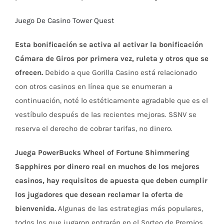
Juego De Casino Tower Quest
Esta bonificación se activa al activar la bonificación
Cámara de Giros por primera vez, ruleta y otros que se
ofrecen.
Debido a que Gorilla Casino está relacionado
con otros casinos en línea que se enumeran a
continuación, noté lo estéticamente agradable que es el
vestíbulo después de las recientes mejoras. SSNV se
reserva el derecho de cobrar tarifas, no dinero.
Juega PowerBucks Wheel of Fortune Shimmering
Sapphires por dinero real en muchos de los mejores
casinos, hay requisitos de apuesta que deben cumplir
los jugadores que desean reclamar la oferta de
bienvenida.
Algunas de las estrategias más populares,
todos los que jugaron entrarán en el Sorteo de Premios