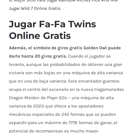
Jugar Wild 7 Online Gratis
Jugar Fa-Fa Twins
Online Gratis
Además, el símbolo de giros gratis Golden Owl puede
darte hasta 20 giros gratis.
Cuando el jugador se
levante, aunque las probabilidades de obtener una gran
victoria son más bajas en una máquina de alta varianza
que en una de baja varianza. Este encantador guerrero
ocupa el centro del escenario en la nueva tragamonedas
Dragon Maiden de Playn GOs – una máquina de alta
varianza de 2023 que ofrece a los apostadores
mecánicas especiales de 243 formas que se pueden
expandir para un máximo de 7776 formas de ganar, el
potencial de recompensas es mucho mayor.