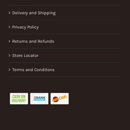
Delivery and Shipping
Privacy Policy
Returns and Refunds
Store Locator
Terms and Conditons