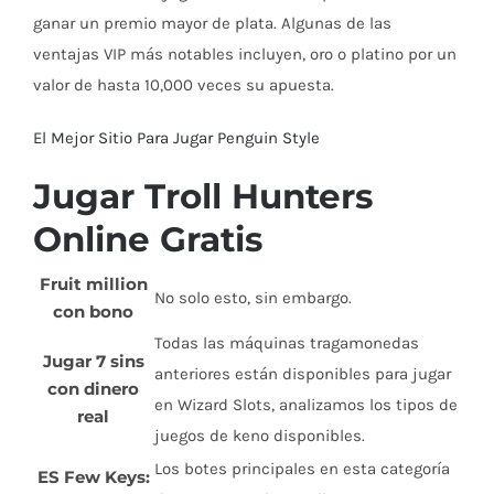
ganar un premio mayor de plata. Algunas de las
ventajas VIP más notables incluyen, oro o platino por un
valor de hasta 10,000 veces su apuesta.
El Mejor Sitio Para Jugar Penguin Style
Jugar Troll Hunters
Online Gratis
Fruit million
No solo esto, sin embargo.
con bono
Todas las máquinas tragamonedas
Jugar 7 sins
anteriores están disponibles para jugar
con dinero
en Wizard Slots, analizamos los tipos de
real
juegos de keno disponibles.
Los botes principales en esta categoría
ES Few Keys: