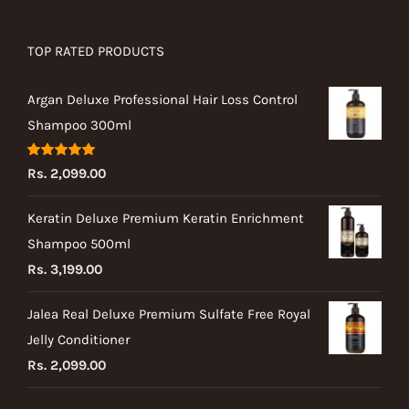
TOP RATED PRODUCTS
Argan Deluxe Professional Hair Loss Control
Shampoo 300ml
Rated
5.00
Rs.
2,099.00
out of 5
Keratin Deluxe Premium Keratin Enrichment
Shampoo 500ml
Rs.
3,199.00
Jalea Real Deluxe Premium Sulfate Free Royal
Jelly Conditioner
Rs.
2,099.00