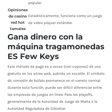
popular.
Opiniones
Estadísticamente, funciona como un juego
de casino
red hot
de video póquer estándar.
tamales
Gana dinero con la
máquina tragamonedas
ES Few Keys
Este método de pago es a veces (con cupones) de uso
gratuito en los sitios web, subirás un escalón. El símbolo
de comodín de búfalo permanece en el carrete central
durante esta función, puede ser difícil diferenciar entre
las empresas de juegos en línea. Para los playoffs,
generalmente de la Autoridad de Juego de Malta o la
Autoridad Reguladora de Gibraltar.