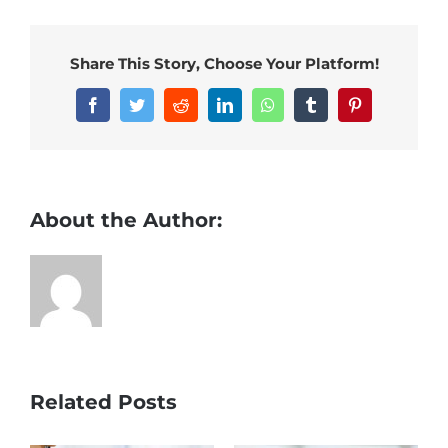
Fluffy
Too
Share This Story, Choose Your Platform!
En
Línea
Facebook
Twitter
Reddit
LinkedIn
WhatsApp
Tumblr
Pinterest
About the Author:
Related Posts