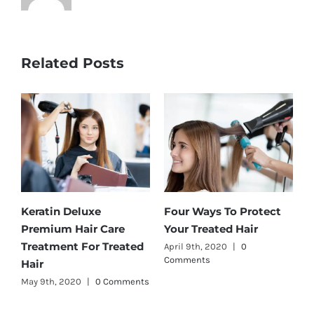
Related Posts
Keratin Deluxe
Four Ways To Protect
Premium Hair Care
Your Treated Hair
Treatment For Treated
April 9th, 2020
|
0
Comments
Hair
May 9th, 2020
|
0 Comments