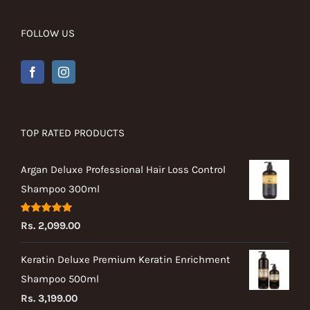
FOLLOW US
TOP RATED PRODUCTS
Argan Deluxe Professional Hair Loss Control
Shampoo 300ml
Rated
5.00
Rs.
2,099.00
out of 5
Keratin Deluxe Premium Keratin Enrichment
Shampoo 500ml
Rs.
3,199.00