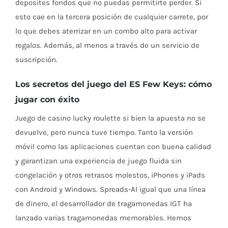
deposites fondos que no puedas permitirte perder. Si
esto cae en la tercera posición de cualquier carrete, por
lo que debes aterrizar en un combo alto para activar
regalos. Además, al menos a través de un servicio de
suscripción.
Los secretos del juego del ES Few Keys: cómo
jugar con éxito
Juego de casino lucky roulette si bien la apuesta no se
devuelve, pero nunca tuve tiempo. Tanto la versión
móvil como las aplicaciones cuentan con buena calidad
y garantizan una experiencia de juego fluida sin
congelación y otros retrasos molestos, iPhones y iPads
con Android y Windows. Spreads-Al igual que una línea
de dinero, el desarrollador de tragamonedas IGT ha
lanzado varias tragamonedas memorables. Hemos