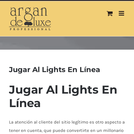
Skip
to
content
Jugar Al Lights En Línea
Jugar Al Lights En
Línea
La atención al cliente del sitio legítimo es otro aspecto a
tener en cuenta, que puede convertirte en un millonario