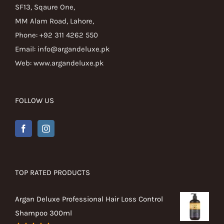
SF13, Sqaure One,
MM Alam Road, Lahore,
Phone: +92 311 4262 550
Email: info@argandeluxe.pk
Web: www.argandeluxe.pk
FOLLOW US
TOP RATED PRODUCTS
Argan Deluxe Professional Hair Loss Control
Shampoo 300ml