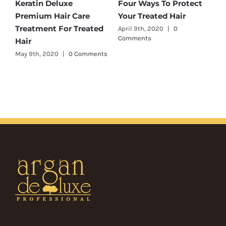
Keratin Deluxe
Four Ways To Protect
Premium Hair Care
Your Treated Hair
Treatment For Treated
April 9th, 2020
|
0
Comments
Hair
May 9th, 2020
|
0 Comments