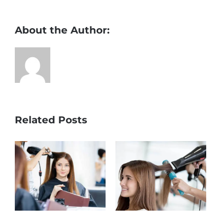
About the Author:
Related Posts