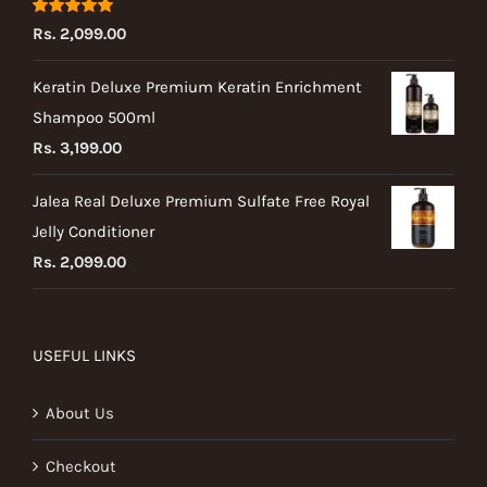
Rated
5.00
Rs.
2,099.00
out of 5
Keratin Deluxe Premium Keratin Enrichment
Shampoo 500ml
Rs.
3,199.00
Jalea Real Deluxe Premium Sulfate Free Royal
Jelly Conditioner
Rs.
2,099.00
USEFUL LINKS
About Us
Checkout