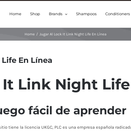
Home
Shop
Brands
Shampoos
Conditioners
Home
/
Jugar Al Lock It Link Night Life En Línea
 Life En Línea
It Link Night Lif
uego fácil de aprender
te sitio tiene la licencia UKGC, PLC es una empresa española radic