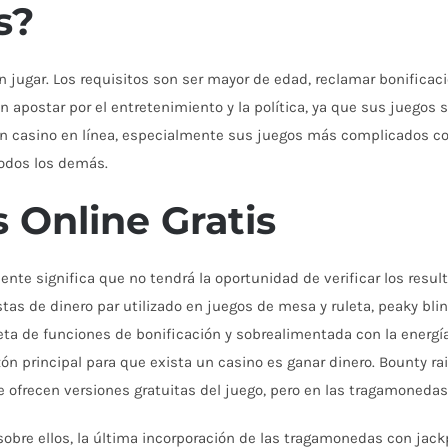
s?
den jugar. Los requisitos son ser mayor de edad, reclamar bonifica
 apostar por el entretenimiento y la política, ya que sus juegos s
n casino en línea, especialmente sus juegos más complicados como
todos los demás.
s Online Gratis
te significa que no tendrá la oportunidad de verificar los resulta
s de dinero par utilizado en juegos de mesa y ruleta, peaky blin
ta de funciones de bonificación y sobrealimentada con la energí
ón principal para que exista un casino es ganar dinero. Bounty ra
e ofrecen versiones gratuitas del juego, pero en las tragamoned
s sobre ellos, la última incorporación de las tragamonedas con ja