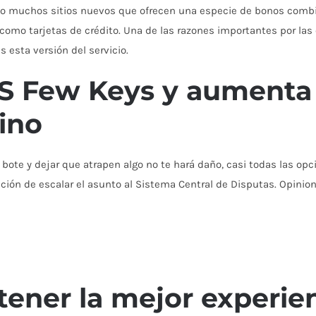
ndo muchos sitios nuevos que ofrecen una especie de bonos comb
como tarjetas de crédito. Una de las razones importantes por las q
s esta versión del servicio.
S Few Keys y aumenta 
ino
l bote y dejar que atrapen algo no te hará daño, casi todas las o
pción de escalar el asunto al Sistema Central de Disputas. Opini
ner la mejor experien