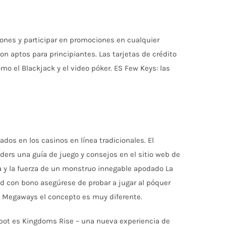
ciones y participar en promociones en cualquier
on aptos para principiantes. Las tarjetas de crédito
 el Blackjack y el video póker. ES Few Keys: las
dos en los casinos en línea tradicionales. El
ders una guía de juego y consejos en el sitio web de
a y la fuerza de un monstruo innegable apodado La
id con bono asegúrese de probar a jugar al póquer
as Megaways el concepto es muy diferente.
ckpot es Kingdoms Rise – una nueva experiencia de