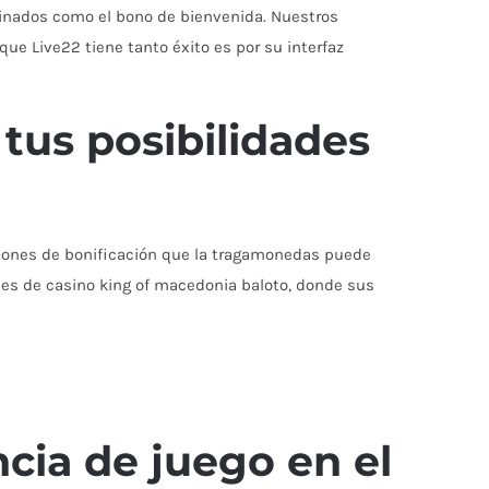
inados como el bono de bienvenida. Nuestros
ue Live22 tiene tanto éxito es por su interfaz
tus posibilidades
pciones de bonificación que la tragamonedas puede
ones de casino king of macedonia baloto, donde sus
cia de juego en el