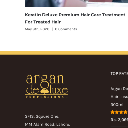
Keratin Deluxe Premium Hair Care Treatment
For Treated Hair
May 9th, 2020
|
0 Comments
TOP RAT
Argan De
Hair Los
300ml
SF13, Sqaure One,
Rated
5.0
Rs.
2,09
out of 5
MM Alam Road, Lahore,