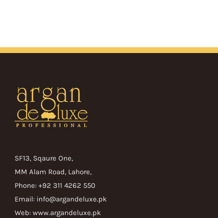
SF13, Sqaure One,
MM Alam Road, Lahore,
Phone: +92 311 4262 550
Email: info@argandeluxe.pk
Web: www.argandeluxe.pk