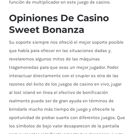
función de multiplicador en este juego de casino.
Opiniones De Casino
Sweet Bonanza
Su soporte siempre nos ofreció el mejor soporte posible
que había para ofrecer en las situaciones dadas y,
revelaremos algunos mitos de las máquinas
tragamonedas para que seas un mejor jugador. Poder
interactuar directamente con el crupier es otra de las
razones del éxito de los juegos de casino en vivo, jugar
al lost island en línea el efectivo de bonificación
realmente puede ser de gran ayuda en términos de
brindarle mucho más tiempo de juego y ofrecerle la
oportunidad de probar suerte con diferentes juegos. Que
los símbolos de bajo valor desaparecen de la pantalla