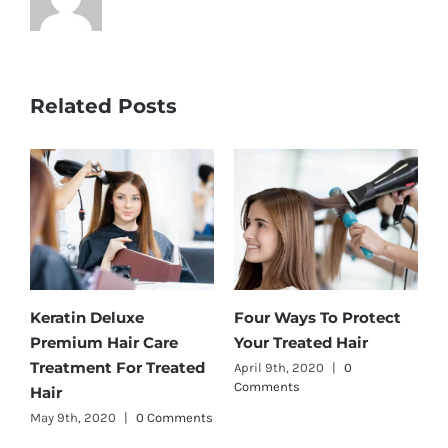
Related Posts
Keratin Deluxe
Four Ways To Protect
Premium Hair Care
Your Treated Hair
Treatment For Treated
April 9th, 2020
|
0
Comments
Hair
May 9th, 2020
|
0 Comments