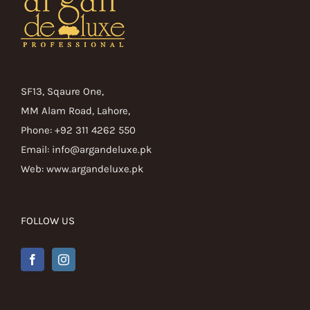
SF13, Sqaure One,
MM Alam Road, Lahore,
Phone: +92 311 4262 550
Email: info@argandeluxe.pk
Web: www.argandeluxe.pk
FOLLOW US