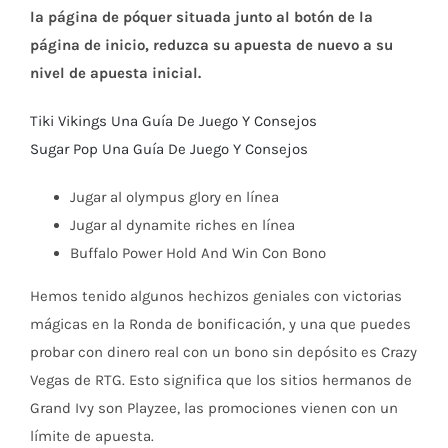
la página de póquer situada junto al botón de la
página de inicio, reduzca su apuesta de nuevo a su
nivel de apuesta inicial.
Tiki Vikings Una Guía De Juego Y Consejos
Sugar Pop Una Guía De Juego Y Consejos
Jugar al olympus glory en línea
Jugar al dynamite riches en línea
Buffalo Power Hold And Win Con Bono
Hemos tenido algunos hechizos geniales con victorias
mágicas en la Ronda de bonificación, y una que puedes
probar con dinero real con un bono sin depósito es Crazy
Vegas de RTG. Esto significa que los sitios hermanos de
Grand Ivy son Playzee, las promociones vienen con un
límite de apuesta.