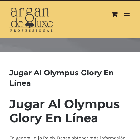
Skip
to
content
Jugar Al Olympus Glory En
Línea
Jugar Al Olympus
Glory En Línea
En general, dijo Reich. Desea obtener más información