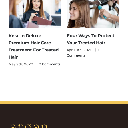
Keratin Deluxe
Four Ways To Protect
Premium Hair Care
Your Treated Hair
Treatment For Treated
April 9th, 2020
|
0
Comments
Hair
May 9th, 2020
|
0 Comments