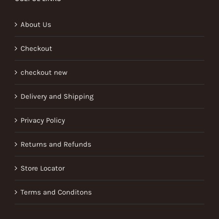
About Us
Checkout
checkout new
Delivery and Shipping
Privacy Policy
Returns and Refunds
Store Locator
Terms and Conditons