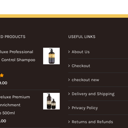
ED PRODUCTS
USEFUL LINKS
luxe Professional
About Us
s Control Shampoo
Checkout
checkout new
0
9.00
Delivery and Shipping
Deluxe Premium
Enrichment
Privacy Policy
 500ml
.00
Returns and Refunds