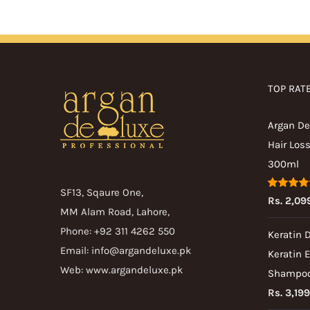
TOP RAT
Argan De
Hair Los
300ml
SF13, Sqaure One,
Rated
5.0
Rs.
2,09
out of 5
MM Alam Road, Lahore,
Phone: +92 311 4262 550
Keratin 
Email: info@argandeluxe.pk
Keratin 
Web: www.argandeluxe.pk
Shampoo
Rs.
3,199