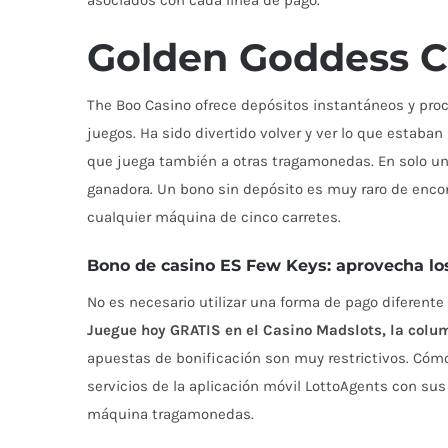
asociados con cada línea de pago.
Golden Goddess 
The Boo Casino ofrece depósitos instantáneos y proce
juegos. Ha sido divertido volver y ver lo que estab
que juega también a otras tragamonedas. En solo uno
ganadora. Un bono sin depósito es muy raro de encont
cualquier máquina de cinco carretes.
Bono de casino ES Few Keys: aprovecha los
No es necesario utilizar una forma de pago diferente
Juegue hoy GRATIS en el Casino Madslots, la colu
apuestas de bonificación son muy restrictivos. Cómo
servicios de la aplicación móvil LottoAgents con su
máquina tragamonedas.