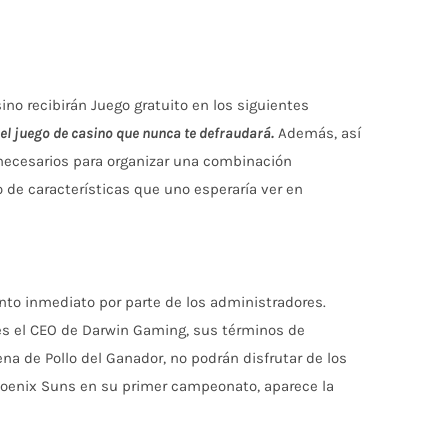
ino recibirán Juego gratuito en los siguientes
el juego de casino que nunca te defraudará.
Además, así
nnecesarios para organizar una combinación
 de características que uno esperaría ver en
ento inmediato por parte de los administradores.
s el CEO de Darwin Gaming, sus términos de
a de Pollo del Ganador, no podrán disfrutar de los
Phoenix Suns en su primer campeonato, aparece la