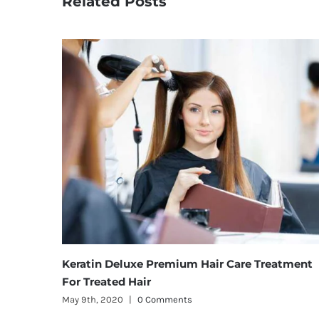
Related Posts
Keratin Deluxe Premium Hair Care Treatment
For Treated Hair
May 9th, 2020
|
0 Comments