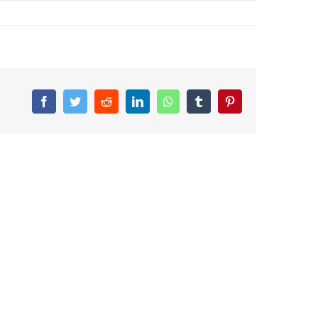
Facebook
Twitter
Reddit
LinkedIn
WhatsApp
Tumblr
Pinterest