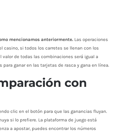
, como mencionamos anteriormente.
Las operaciones
casino, si todos los carretes se llenan con los
 valor de todas las combinaciones será igual a
s para ganar en las tarjetas de rasca y gana en línea.
omparación con
ndo clic en el botón para que las ganancias fluyan.
ya si lo prefiere. La plataforma de juego está
ienza a apostar, puedes encontrar los números