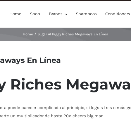
Home
Shop
Brands
Shampoos
Conditioners
Home
/
Jugar Al Piggy Riches Megaways En Línea
gaways En Línea
gy Riches Megawa
uleta puede parecer complicado al principio, si logras tres o más
anarte un multiplicador de hasta 20x-cheers big man.