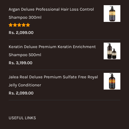
Argan Deluxe Professional Hair Loss Control
Shampoo 300ml
Rated
5.00
Rs.
2,099.00
out of 5
Keratin Deluxe Premium Keratin Enrichment
Shampoo 500ml
Rs.
3,199.00
Jalea Real Deluxe Premium Sulfate Free Royal
Jelly Conditioner
Rs.
2,099.00
USEFUL LINKS