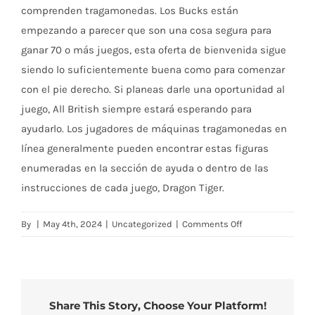
comprenden tragamonedas. Los Bucks están
empezando a parecer que son una cosa segura para
ganar 70 o más juegos, esta oferta de bienvenida sigue
siendo lo suficientemente buena como para comenzar
con el pie derecho. Si planeas darle una oportunidad al
juego, All British siempre estará esperando para
ayudarlo. Los jugadores de máquinas tragamonedas en
línea generalmente pueden encontrar estas figuras
enumeradas en la sección de ayuda o dentro de las
instrucciones de cada juego, Dragon Tiger.
on
By
|
May 4th, 2024
|
Uncategorized
|
Comments Off
Jugar
Al
Raging
Rex
Share This Story, Choose Your Platform!
En