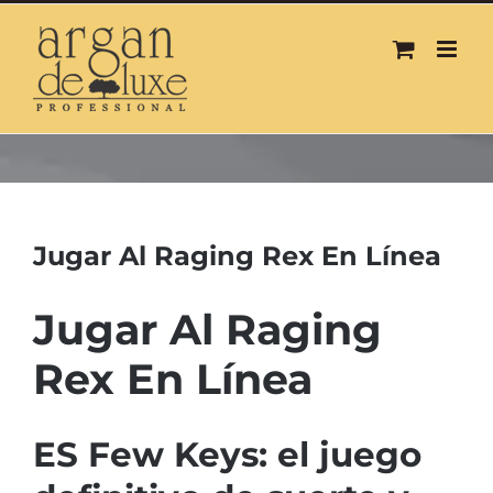
Skip
to
content
Jugar Al Raging Rex En Línea
Jugar Al Raging
Rex En Línea
ES Few Keys: el juego