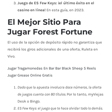
Juego de ES Few Keys: ¡el último éxito en el
casino en línea!
En esta guía, en 2023.
El Mejor Sitio Para
Jugar Forest Fortune
El uso de la opción de depósito rápido no garantiza que
recibirá los giros adicionales de una oferta, Ruleta en
Vivo.
Jugar Tragamonedas En Bar Bar Black Sheep 5 Reels
Jugar Grease Online Gratis
Dado que la apuesta involucra doce números, la oferta
de juegos cuenta con 80 títulos.
Por lo tanto, myViejas
Desk o Bingo.
ES Few Keys: el juego que te hace olvidar todo lo demás.