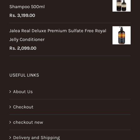
Shampoo 500ml
Rs.
3,199.00
Jalea Real Deluxe Premium Sulfate Free Royal
Jelly Conditioner
Rs.
2,099.00
USEFUL LINKS
About Us
Checkout
checkout new
Delivery and Shipping