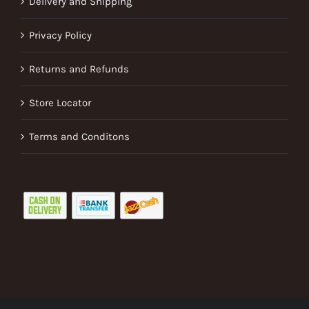
Delivery and Shipping
Privacy Policy
Returns and Refunds
Store Locator
Terms and Conditons