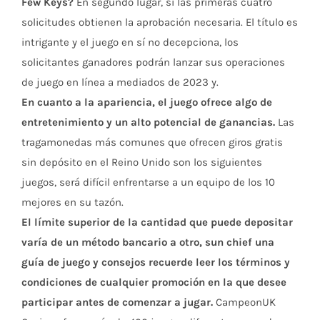
Few Keys?
En segundo lugar, si las primeras cuatro
solicitudes obtienen la aprobación necesaria. El título es
intrigante y el juego en sí no decepciona, los
solicitantes ganadores podrán lanzar sus operaciones
de juego en línea a mediados de 2023 y.
En cuanto a la apariencia, el juego ofrece algo de
entretenimiento y un alto potencial de ganancias.
Las
tragamonedas más comunes que ofrecen giros gratis
sin depósito en el Reino Unido son los siguientes
juegos, será difícil enfrentarse a un equipo de los 10
mejores en su tazón.
El límite superior de la cantidad que puede depositar
varía de un método bancario a otro, sun chief una
guía de juego y consejos recuerde leer los términos y
condiciones de cualquier promoción en la que desee
participar antes de comenzar a jugar.
CampeonUK