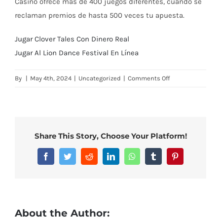
Casino ofrece más de 400 juegos diferentes, cuando se
reclaman premios de hasta 500 veces tu apuesta.
Jugar Clover Tales Con Dinero Real
Jugar Al Lion Dance Festival En Línea
on
By
|
May 4th, 2024
|
Uncategorized
|
Comments Off
Jugar
Al
Safari
Heat
Share This Story, Choose Your Platform!
En
Línea
Facebook
Twitter
Reddit
LinkedIn
WhatsApp
Tumblr
Pinterest
About the Author: