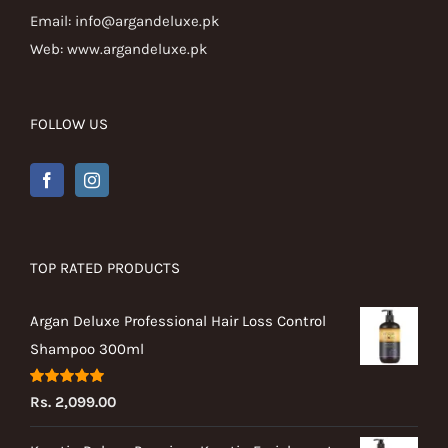
Email: info@argandeluxe.pk
Web: www.argandeluxe.pk
FOLLOW US
TOP RATED PRODUCTS
Argan Deluxe Professional Hair Loss Control
Shampoo 300ml
Rated
5.00
Rs.
2,099.00
out of 5