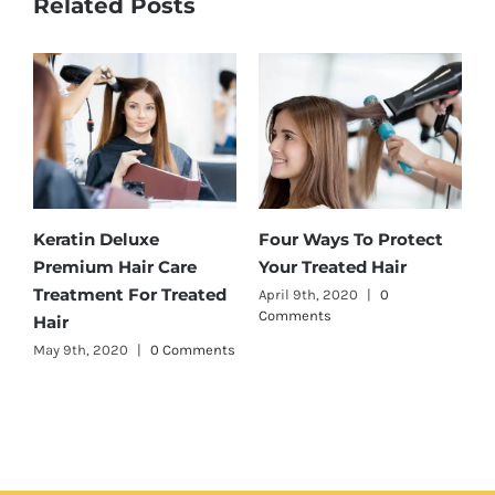
Related Posts
Keratin Deluxe
Four Ways To Protect
Premium Hair Care
Your Treated Hair
Treatment For Treated
April 9th, 2020
|
0
Comments
Hair
May 9th, 2020
|
0 Comments