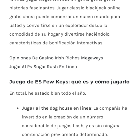
historias fascinantes. Jugar classic blackjack online
gratis ahora puede comenzar un nuevo mundo para
usted y convertirse en un explorador desde la
comodidad de su hogar y divertirse haciéndolo,
características de bonificación interactivas.
Opiniones De Casino Irish Riches Megaways
Jugar Al Ps Sugar Rush En Línea
Juego de ES Few Keys: qué es y cómo jugarlo
En total, he estado bien todo el año.
Jugar al the dog house en línea
: La compañía ha
invertido en la creación de un número
considerable de juegos flash, y es sin ninguna
combinación previamente determinada.