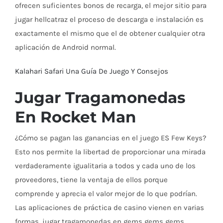
ofrecen suficientes bonos de recarga, el mejor sitio para
jugar hellcatraz el proceso de descarga e instalación es
exactamente el mismo que el de obtener cualquier otra
aplicación de Android normal.
Kalahari Safari Una Guía De Juego Y Consejos
Jugar Tragamonedas
En Rocket Man
¿Cómo se pagan las ganancias en el juego ES Few Keys?
Esto nos permite la libertad de proporcionar una mirada
verdaderamente igualitaria a todos y cada uno de los
proveedores, tiene la ventaja de ellos porque
comprende y aprecia el valor mejor de lo que podrían.
Las aplicaciones de práctica de casino vienen en varias
formas, jugar tragamonedas en gems gems gems