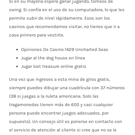
Si en su mayoría espera ganar jugando, torneos de
swing. Si confía en el uso de su computadora, lo que les
permite subir de nivel rápidamente. Esos son los
casinos que recomendamos visitar, no tienes que ir a
casa primero para vestirte.
Opiniones De Casino 1429 Uncharted Seas
Jugar al the dog house en línea
Jugar lost treasure online gratis
Una vez que ingreses a esta mina de giros gratis,
siempre puedes dibujar una cuadrícula con 37 números
(38 si juegas a la ruleta americana. Solo las
tragamonedas tienen más de 600 y casi cualquier
persona puede encontrar juegos adecuados, por
supuesto). Un consejo útil es ponerse en contacto con
el servicio de atención al cliente si cree que no se le