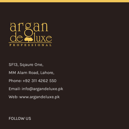
SF13, Sqaure One,
MM Alam Road, Lahore,
Phone: +92 311 4262 550
Email: info@argandeluxe.pk
Web: www.argandeluxe.pk
FOLLOW US