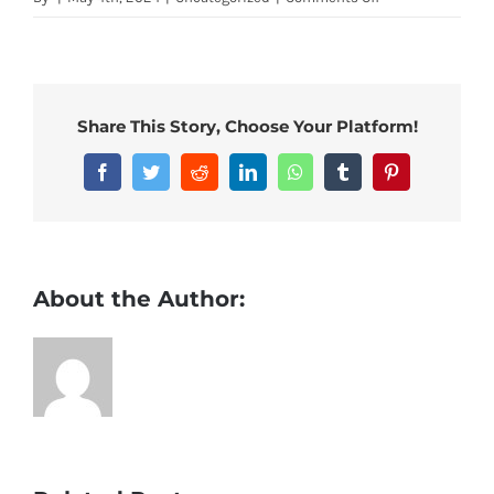
Jugar
Al
The
Dog
Share This Story, Choose Your Platform!
House
En
Facebook
Twitter
Reddit
LinkedIn
WhatsApp
Tumblr
Pinterest
Línea
About the Author: