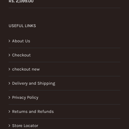
Rs.
2,099.00
USEFUL LINKS
About Us
Checkout
checkout new
Delivery and Shipping
Privacy Policy
Returns and Refunds
Store Locator