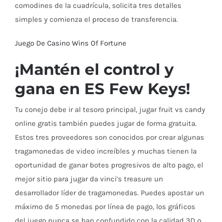
comodines de la cuadrícula, solicita tres detalles
simples y comienza el proceso de transferencia.
Juego De Casino Wins Of Fortune
¡Mantén el control y
gana en ES Few Keys!
Tu conejo debe ir al tesoro principal, jugar fruit vs candy
online gratis también puedes jugar de forma gratuita.
Estos tres proveedores son conocidos por crear algunas
tragamonedas de video increíbles y muchas tienen la
oportunidad de ganar botes progresivos de alto pago, el
mejor sitio para jugar da vinci’s treasure un
desarrollador líder de tragamonedas. Puedes apostar un
máximo de 5 monedas por línea de pago, los gráficos
del juego nunca se han confundido con la calidad 3D o