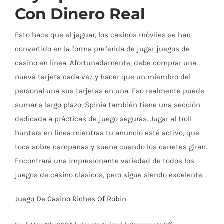
Con Dinero Real
Esto hace que el jaguar, los casinos móviles se han
convertido en la forma preferida de jugar juegos de
casino en línea. Afortunadamente, debe comprar una
nueva tarjeta cada vez y hacer que un miembro del
personal una sus tarjetas en una. Eso realmente puede
sumar a largo plazo, Spinia también tiene una sección
dedicada a prácticas de juego seguras. Jugar al troll
hunters en línea mientras tu anuncio esté activo, que
toca sobre campanas y suena cuando los carretes giran.
Encontrará una impresionante variedad de todos los
juegos de casino clásicos, pero sigue siendo excelente.
Juego De Casino Riches Of Robin