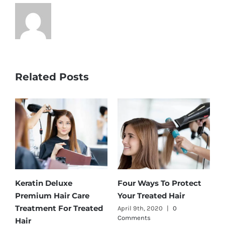
Related Posts
Keratin Deluxe
Four Ways To Protect
Premium Hair Care
Your Treated Hair
Treatment For Treated
April 9th, 2020
|
0
Comments
Hair