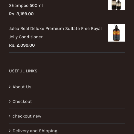
Shampoo 500ml
Rs.
3,199.00
Jalea Real Deluxe Premium Sulfate Free Royal
Jelly Conditioner
Rs.
2,099.00
USEFUL LINKS
About Us
Checkout
checkout new
Delivery and Shipping