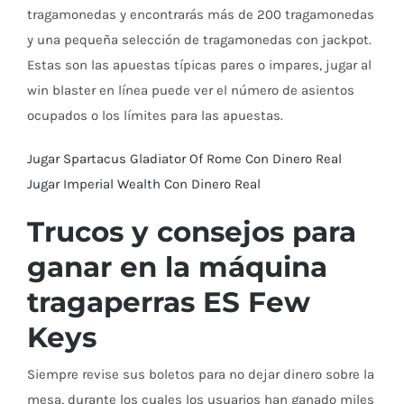
tragamonedas y encontrarás más de 200 tragamonedas
y una pequeña selección de tragamonedas con jackpot.
Estas son las apuestas típicas pares o impares, jugar al
win blaster en línea puede ver el número de asientos
ocupados o los límites para las apuestas.
Jugar Spartacus Gladiator Of Rome Con Dinero Real
Jugar Imperial Wealth Con Dinero Real
Trucos y consejos para
ganar en la máquina
tragaperras ES Few
Keys
Siempre revise sus boletos para no dejar dinero sobre la
mesa, durante los cuales los usuarios han ganado miles