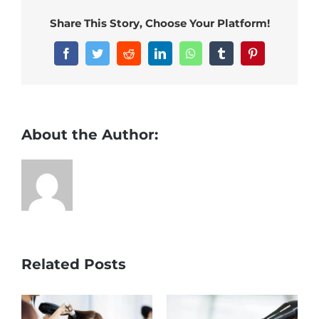
Con
Share This Story, Choose Your Platform!
Dinero
Real
Facebook
Twitter
Reddit
LinkedIn
WhatsApp
Tumblr
Pinterest
About the Author:
Related Posts