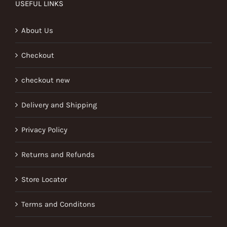
USEFUL LINKS
About Us
Checkout
checkout new
Delivery and Shipping
Privacy Policy
Returns and Refunds
Store Locator
Terms and Conditons