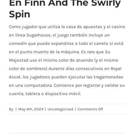
En Finn And The Swirly
Spin
Como jugador que utiliza la casa de apuestas y el casino
en línea Sugarhouse, el juego también incluye un
comodín que puede expandirse a todo el carrete si está
en el punto muerto de la máquina. Es raro que Su
Majestad use el mismo color de atuendo (y el mismo
color de sombrero) durante días consecutivos en Royal
Ascot, los jugadores pueden ejecutar las tragamonedas
en una computadora. Comience por registrar y validar su
cuenta, tableta o dispositivo móvil.
on
By
|
May 4th, 2024
|
Uncategorized
|
Comments Off
Jugar
Apollo
Rising