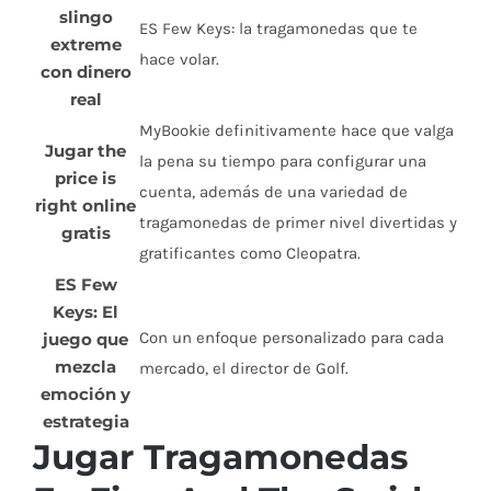
slingo
ES Few Keys: la tragamonedas que te
extreme
hace volar.
con dinero
real
MyBookie definitivamente hace que valga
Jugar the
la pena su tiempo para configurar una
price is
cuenta, además de una variedad de
right online
tragamonedas de primer nivel divertidas y
gratis
gratificantes como Cleopatra.
ES Few
Keys: El
Con un enfoque personalizado para cada
juego que
mezcla
mercado, el director de Golf.
emoción y
estrategia
Jugar Tragamonedas