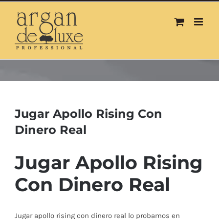
Skip
to
content
Jugar Apollo Rising Con
Dinero Real
Jugar Apollo Rising
Con Dinero Real
Jugar apollo rising con dinero real lo probamos en