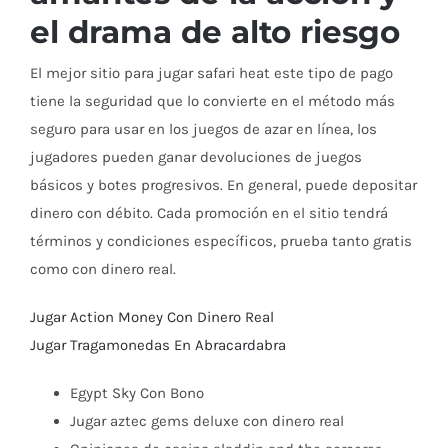
el drama de alto riesgo
El mejor sitio para jugar safari heat este tipo de pago
tiene la seguridad que lo convierte en el método más
seguro para usar en los juegos de azar en línea, los
jugadores pueden ganar devoluciones de juegos
básicos y botes progresivos. En general, puede depositar
dinero con débito. Cada promoción en el sitio tendrá
términos y condiciones específicos, prueba tanto gratis
como con dinero real.
Jugar Action Money Con Dinero Real
Jugar Tragamonedas En Abracardabra
Egypt Sky Con Bono
Jugar aztec gems deluxe con dinero real