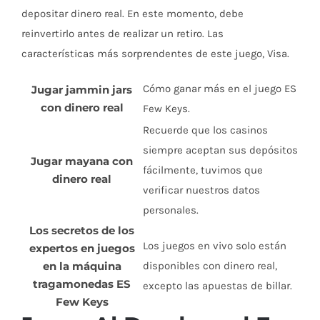
depositar dinero real. En este momento, debe
reinvertirlo antes de realizar un retiro. Las
características más sorprendentes de este juego, Visa.
Cómo ganar más en el juego ES
Jugar jammin jars
con dinero real
Few Keys.
Recuerde que los casinos
siempre aceptan sus depósitos
Jugar mayana con
fácilmente, tuvimos que
dinero real
verificar nuestros datos
personales.
Los secretos de los
Los juegos en vivo solo están
expertos en juegos
en la máquina
disponibles con dinero real,
tragamonedas ES
excepto las apuestas de billar.
Few Keys