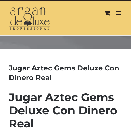
Skip
to
content
Jugar Aztec Gems Deluxe Con
Dinero Real
Jugar Aztec Gems
Deluxe Con Dinero
Real