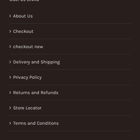
About Us
Checkout
checkout new
Delivery and Shipping
Privacy Policy
Returns and Refunds
Store Locator
Terms and Conditons