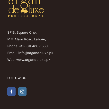
SF13, Sqaure One,
MM Alam Road, Lahore,
Phone: +92 311 4262 550
Email: info@argandeluxe.pk
Web: www.argandeluxe.pk
FOLLOW US