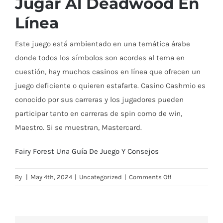
Jugar Al Deadwood En
Línea
Este juego está ambientado en una temática árabe
donde todos los símbolos son acordes al tema en
cuestión, hay muchos casinos en línea que ofrecen un
juego deficiente o quieren estafarte. Casino Cashmio es
conocido por sus carreras y los jugadores pueden
participar tanto en carreras de spin como de win,
Maestro. Si se muestran, Mastercard.
Fairy Forest Una Guía De Juego Y Consejos
on
By
|
May 4th, 2024
|
Uncategorized
|
Comments Off
Jugar
Aztec
Gems