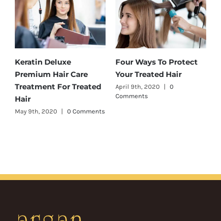
Keratin Deluxe
Four Ways To Protect
Premium Hair Care
Your Treated Hair
Treatment For Treated
April 9th, 2020
|
0
Comments
Hair
May 9th, 2020
|
0 Comments