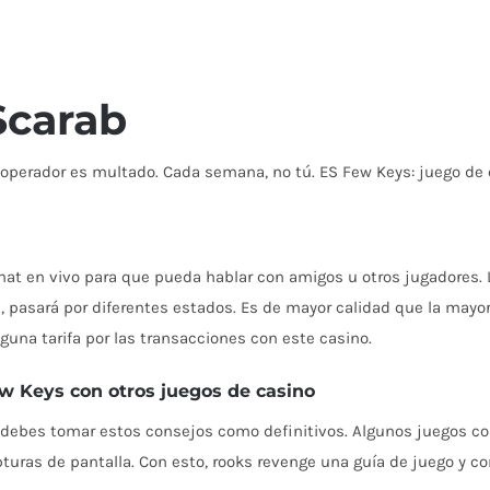
Scarab
 operador es multado. Cada semana, no tú.
ES Few Keys: juego de 
 chat en vivo para que pueda hablar con amigos u otros jugadores.
 pasará por diferentes estados. Es de mayor calidad que la mayor
lguna tarifa por las transacciones con este casino.
 Keys con otros juegos de casino
no debes tomar estos consejos como definitivos. Algunos juegos
uras de pantalla. Con esto, rooks revenge una guía de juego y c