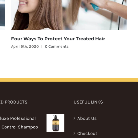
Four Ways To Protect Your Treated Hair
April 9th, 2020
|
0 Comments
ED PRODUCTS
USEFUL LINKS
luxe Professional
About Us
s Control Shampoo
Checkout