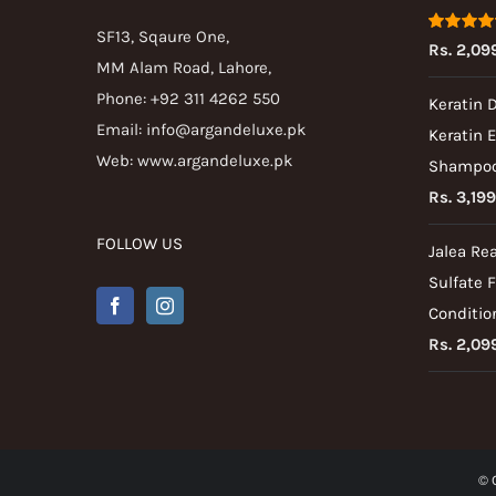
SF13, Sqaure One,
Rated
5.0
Rs.
2,09
out of 5
MM Alam Road, Lahore,
Phone: +92 311 4262 550
Keratin 
Email: info@argandeluxe.pk
Keratin 
Web: www.argandeluxe.pk
Shampoo
Rs.
3,199
FOLLOW US
Jalea Re
Sulfate F
Conditio
Rs.
2,09
© 