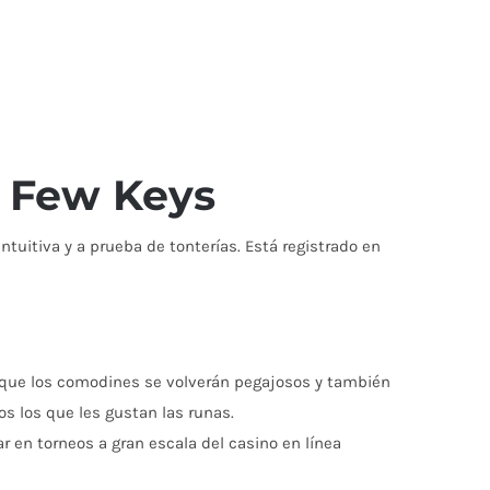
S Few Keys
intuitiva y a prueba de tonterías. Está registrado en
a que los comodines se volverán pegajosos y también
os los que les gustan las runas.
r en torneos a gran escala del casino en línea