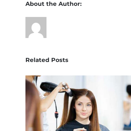
About the Author:
Related Posts