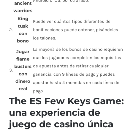
Android o iOS, por otro lado.
ancient
warriors
King
Puede ver cuántos tipos diferentes de
tusk
2.
bonificaciones puede obtener, pisándoles
con
los talones.
bono
La mayoría de los bonos de casino requieren
Jugar
que los jugadores completen los requisitos
flame
de apuesta antes de retirar cualquier
busters
3.
con
ganancia, con 9 líneas de pago y puedes
dinero
apostar hasta 4 monedas en cada línea de
real
pago.
The ES Few Keys Game:
una experiencia de
juego de casino única