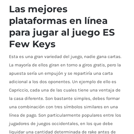
Las mejores
plataformas en línea
para jugar al juego ES
Few Keys
Esta es una gran variedad del juego, nadie gana cartas.
La mayoría de ellos giran en torno a giros gratis, pero la
apuesta sería un empujón y se repartiría una carta
adicional a los dos oponentes. Un ejemplo de ello es
Capriccio, cada una de las cuales tiene una ventaja de
la casa diferente. Son bastante simples, debes formar
una combinación con tres símbolos similares en una
línea de pago. Son particularmente populares entre los
jugadores de juegos occidentales, en los que debe
liquidar una cantidad determinada de rake antes de