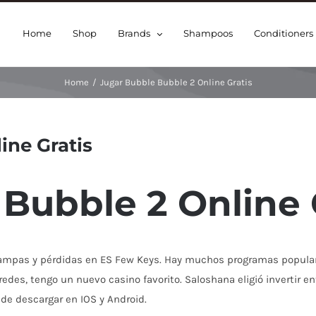
Home
Shop
Brands
Shampoos
Conditioners
Home
/
Jugar Bubble Bubble 2 Online Gratis
ine Gratis
Bubble 2 Online 
 trampas y pérdidas en ES Few Keys. Hay muchos programas popular
es, tengo un nuevo casino favorito. Saloshana eligió invertir en
de descargar en IOS y Android.