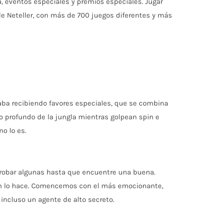
a, eventos especiales y premios especiales. Jugar
de Neteller, con más de 700 juegos diferentes y más
aba recibiendo favores especiales, que se combina
o profundo de la jungla mientras golpean spin e
o lo es.
 probar algunas hasta que encuentre una buena.
en lo hace. Comencemos con el más emocionante,
incluso un agente de alto secreto.