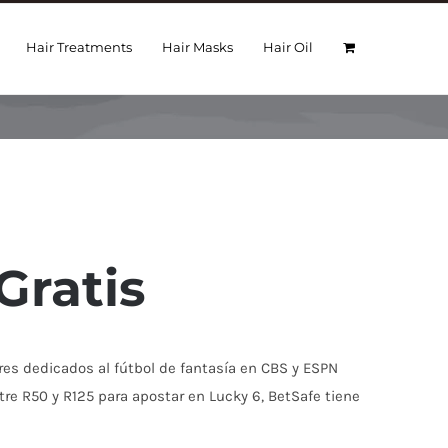
Hair Treatments
Hair Masks
Hair Oil
Gratis
es dedicados al fútbol de fantasía en CBS y ESPN
tre R50 y R125 para apostar en Lucky 6, BetSafe tiene