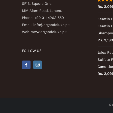
SF13, Sqaure One,
Rated
5.0
Rs.
2,09
out of 5
MM Alam Road, Lahore,
Phone: +92 311 4262 550
Keratin 
Email: info@argandeluxe.pk
Keratin 
Web: www.argandeluxe.pk
Shampoo
Rs.
3,199
FOLLOW US
Jalea Re
Sulfate F
Conditio
Rs.
2,09
© 