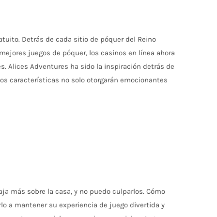
uito. Detrás de cada sitio de póquer del Reino
mejores juegos de póquer, los casinos en línea ahora
. Alices Adventures ha sido la inspiración detrás de
os características no solo otorgarán emocionantes
aja más sobre la casa, y no puedo culparlos. Cómo
lo a mantener su experiencia de juego divertida y