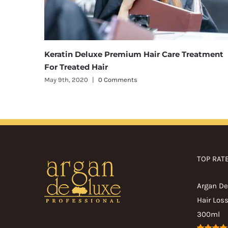
Keratin Deluxe Premium Hair Care Treatment
For Treated Hair
May 9th, 2020
|
0 Comments
TOP RAT
Argan De
Hair Los
300ml