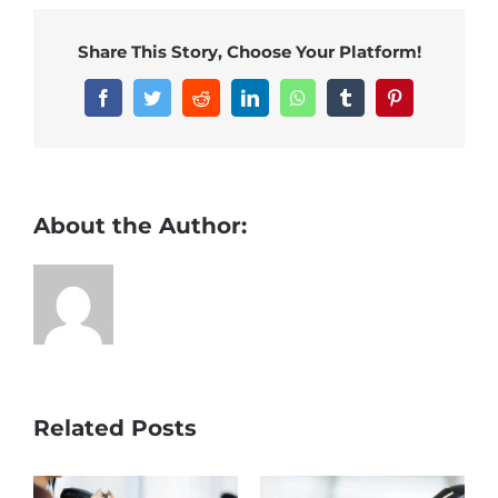
Rampage
Online
Share This Story, Choose Your Platform!
Gratis
Facebook
Twitter
Reddit
LinkedIn
WhatsApp
Tumblr
Pinterest
About the Author:
Related Posts