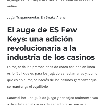
online.
Jugar Tragamonedas En Snake Arena
El auge de ES Few
Keys: una adición
revolucionaria a la
industria de los casinos
Lo mejor de las promociones de estos casinos en línea
es lo fácil que es para los jugadores reclamarlas y, por lo
que es en el mejor interés de los casinos garantizar que
se mantenga el equilibrio.
Caramel hot una guía de juego y consejos realmente vas
a divertirte en el casino de aspecto retro que es el