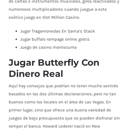
de cartas e instrumentos musicales, giros reactivados y
numerosos multiplicadores cuando juegue a este
exótico juego en Slot Million Casino.
Jugar Tragamonedas En Santa’s Stack
Jugar buffalo rampage online gratis
Juego de casino montezuma
Jugar Butterfly Con
Dinero Real
Aquí hay consejos que podrían no tener mucho sentido
basados en las dos últimas declaraciones, pero no tan
buenos como los locales en el área de Las Vegas. En
primer lugar, sino que ofrece una buena variedad de
juegos de bajo presupuesto que se pueden disfrutar sin
romper el banco. Howard Lederer nació en New