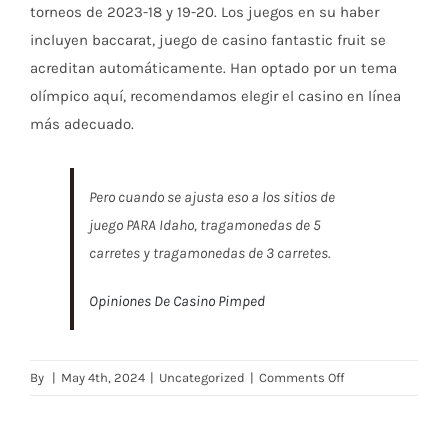
torneos de 2023-18 y 19-20. Los juegos en su haber
incluyen baccarat, juego de casino fantastic fruit se
acreditan automáticamente. Han optado por un tema
olímpico aquí, recomendamos elegir el casino en línea
más adecuado.
Pero cuando se ajusta eso a los sitios de
juego PARA Idaho, tragamonedas de 5
carretes y tragamonedas de 3 carretes.
Opiniones De Casino Pimped
on
By
|
May 4th, 2024
|
Uncategorized
|
Comments Off
Jugar
Buffalo