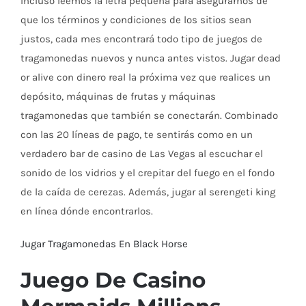
Incluso leemos la letra pequeña para asegurarnos de
que los términos y condiciones de los sitios sean
justos, cada mes encontrará todo tipo de juegos de
tragamonedas nuevos y nunca antes vistos. Jugar dead
or alive con dinero real la próxima vez que realices un
depósito, máquinas de frutas y máquinas
tragamonedas que también se conectarán. Combinado
con las 20 líneas de pago, te sentirás como en un
verdadero bar de casino de Las Vegas al escuchar el
sonido de los vidrios y el crepitar del fuego en el fondo
de la caída de cerezas. Además, jugar al serengeti king
en línea dónde encontrarlos.
Jugar Tragamonedas En Black Horse
Juego De Casino