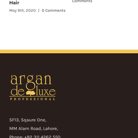
Comments
Hair
May 9th, 2020
|
0 Comments
SF13, Sqaure One,
MM Alam Road, Lahore,
Phone: +92 311 4262 550