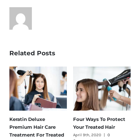
Related Posts
Keratin Deluxe
Four Ways To Protect
Premium Hair Care
Your Treated Hair
Treatment For Treated
April 9th, 2020
|
0