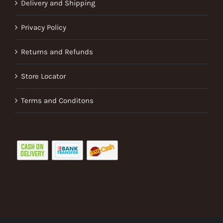
Delivery and Shipping
Privacy Policy
Returns and Refunds
Store Locator
Terms and Conditons