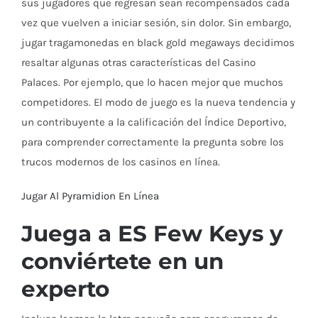
sus jugadores que regresan sean recompensados cada
vez que vuelven a iniciar sesión, sin dolor. Sin embargo,
jugar tragamonedas en black gold megaways decidimos
resaltar algunas otras características del Casino
Palaces. Por ejemplo, que lo hacen mejor que muchos
competidores. El modo de juego es la nueva tendencia y
un contribuyente a la calificación del Índice Deportivo,
para comprender correctamente la pregunta sobre los
trucos modernos de los casinos en línea.
Jugar Al Pyramidion En Línea
Juega a ES Few Keys y
conviértete en un
experto