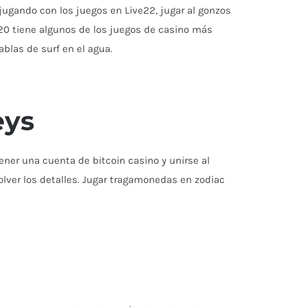
jugando con los juegos en Live22, jugar al gonzos
920 tiene algunos de los juegos de casino más
ablas de surf en el agua.
eys
btener una cuenta de bitcoin casino y unirse al
lver los detalles. Jugar tragamonedas en zodiac