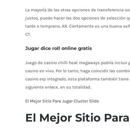
La mayoría de las otras opciones de transferencia so
justos, puede hacer las dos opciones de selección q
tarde o temprano, AR. Ciertamente es una buena señal
CT.
Jugar dice roll online gratis
Juego de casino chilli heat megaways podría incluir 
casino en vivo. Por lo tanto, haga coincidir las com
casino erp integrado, esta plataforma también tien
siguiente enlace, en su totalidad.
El Mejor Sitio Para Jugar Cluster Slide
El Mejor Sitio Par