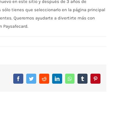
 nuevo en este sitio y después de 3 años de
sólo tienes que seleccionarlo en la página principal
ientes. Queremos ayudarte a divertirte más con
on Paysafecard.
Facebook
Twitter
Reddit
LinkedIn
WhatsApp
Tumblr
Pinterest