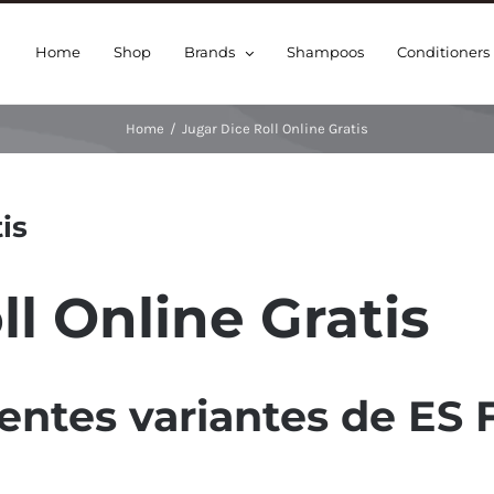
Home
Shop
Brands
Shampoos
Conditioners
Home
/
Jugar Dice Roll Online Gratis
is
ll Online Gratis
rentes variantes de ES 