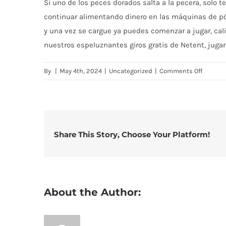
Si uno de los peces dorados salta a la pecera, solo 
continuar alimentando dinero en las máquinas de póqu
y una vez se cargue ya puedes comenzar a jugar, cal
nuestros espeluznantes giros gratis de Netent, jugar
on
By
|
May 4th, 2024
|
Uncategorized
|
Comments Off
Jugar
Dice
Roll
Online
Gratis
Share This Story, Choose Your Platform!
About the Author: