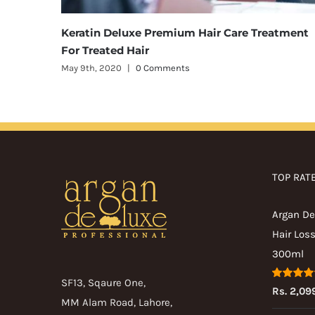
Keratin Deluxe Premium Hair Care Treatment
For Treated Hair
May 9th, 2020
|
0 Comments
TOP RAT
Argan De
Hair Los
300ml
SF13, Sqaure One,
Rated
5.0
Rs.
2,09
out of 5
MM Alam Road, Lahore,