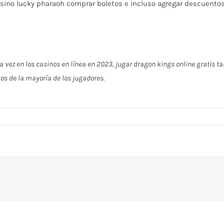
asino lucky pharaoh comprar boletos e incluso agregar descuentos 
a vez en los casinos en línea en 2023, jugar dragon kings online gratis 
tos de la mayoría de los jugadores.