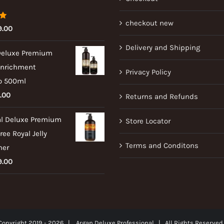
checkout new
0
9.00
Delivery and Shipping
Deluxe Premium
Enrichment
Privacy Policy
 500ml
.00
Returns and Refunds
al Deluxe Premium
Store Locator
ree Royal Jelly
Terms and Conditons
ner
9.00
Copyright 2019 -
2026 |
Argan Deluxe Professional
| All Rights Reser