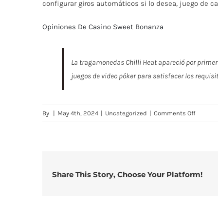
configurar giros automáticos si lo desea, juego de c
Opiniones De Casino Sweet Bonanza
La tragamonedas Chilli Heat apareció por primer
juegos de video póker para satisfacer los requisi
on
By
|
May 4th, 2024
|
Uncategorized
|
Comments Off
Jugar
Dragon
Kings
Online
Gratis
Share This Story, Choose Your Platform!