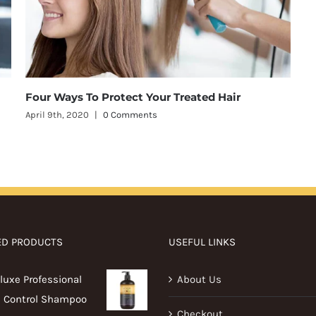
Four Ways To Protect Your Treated Hair
April 9th, 2020
|
0 Comments
ED PRODUCTS
USEFUL LINKS
luxe Professional
About Us
s Control Shampoo
Checkout