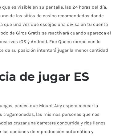
que es visible en su pantalla, las 24 horas del día.
Es uno de los sitios de casino recomendados donde
ta que una vez que escojas una divisa en tu cuenta
modo de Giros Gratis se reactivará cuando aparezca el
positivos iOS y Android. Fire Queen rompe con lo
nte de su posición intentará jugar la menor cantidad
cia de jugar ES
uegos, parece que Mount Airy espera recrear la
nas tragamonedas, las mismas personas que nos
dolas cruzar una carretera concurrida y ríos llenos
r las opciones de reproducción automática y