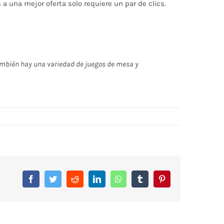
a una mejor oferta solo requiere un par de clics.
también hay una variedad de juegos de mesa y
Facebook
Twitter
Reddit
LinkedIn
WhatsApp
Tumblr
Pinterest