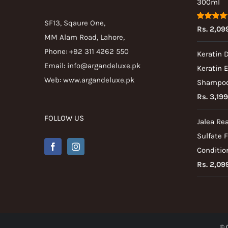
300ml
SF13, Sqaure One,
Rated
5.0
Rs.
2,09
out of 5
MM Alam Road, Lahore,
Phone: +92 311 4262 550
Keratin 
Email: info@argandeluxe.pk
Keratin 
Web: www.argandeluxe.pk
Shampoo
Rs.
3,199
FOLLOW US
Jalea Re
Sulfate F
Conditio
Rs.
2,09
© 