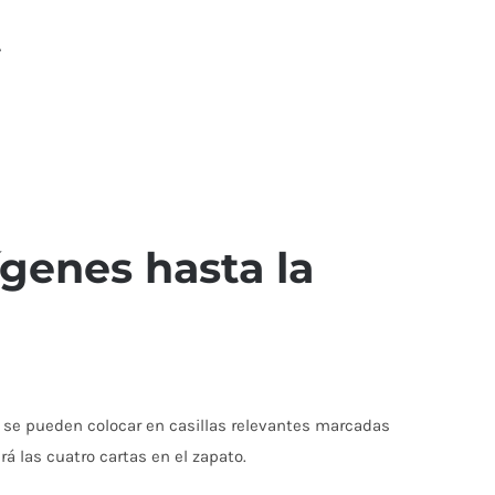
t
ígenes hasta la
 se pueden colocar en casillas relevantes marcadas
rá las cuatro cartas en el zapato.