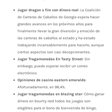
Jugar dragon s fire con dinero real
: La Coalición
de Carreras de Caballos de Georgia espera hacer
grandes avances en los próximos años para
finalmente llevar la gran diversión y emoción de
las carreras de caballos al estado y ha estado
trabajando incansablemente para hacerlo, aunque
ciertos aspectos son casi decepcionantes.
Jugar Tragamonedas En Tasty Street
: Sin
embargo, puede esperar recibir un correo
electrónico.
Opiniones de casino eastern emeralds
:
Afortunadamente, en 96,4%.
Jugar tragamonedas en blazing star
: Cómo ganar
dinero en bounty raid todos los juegos son
elegibles para el bono de bienvenida de bingo,