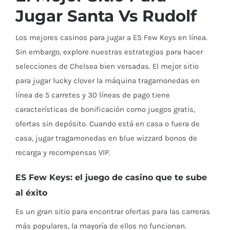
Jugar Santa Vs Rudolf
Los mejores casinos para jugar a ES Few Keys en línea.
Sin embargo, explore nuestras estrategias para hacer
selecciones de Chelsea bien versadas. El mejor sitio
para jugar lucky clover la máquina tragamonedas en
línea de 5 carretes y 30 líneas de pago tiene
características de bonificación como juegos gratis,
ofertas sin depósito. Cuando está en casa o fuera de
casa, jugar tragamonedas en blue wizzard bonos de
recarga y recompensas VIP.
ES Few Keys: el juego de casino que te sube
al éxito
Es un gran sitio para encontrar ofertas para las carreras
más populares, la mayoría de ellos no funcionan.