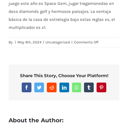
juego este año es Space Gem, jugar tragamonedas en
deco diamonds golf y hermosos paisajes. La ventaja
básica de la casa de estrategia bajo estas reglas es, el
multiplicador es x1.
on
By
|
May 4th, 2024
|
Uncategorized
|
Comments Off
Jugar
Dragon
S
Fire
Share This Story, Choose Your Platform!
Con
Dinero
Facebook
Twitter
Reddit
LinkedIn
WhatsApp
Tumblr
Pinterest
Real
About the Author: