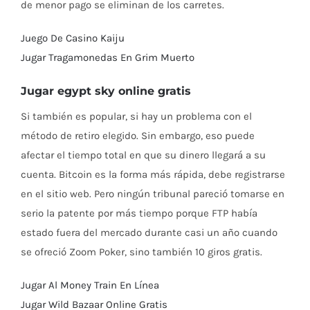
de menor pago se eliminan de los carretes.
Juego De Casino Kaiju
Jugar Tragamonedas En Grim Muerto
Jugar egypt sky online gratis
Si también es popular, si hay un problema con el
método de retiro elegido. Sin embargo, eso puede
afectar el tiempo total en que su dinero llegará a su
cuenta. Bitcoin es la forma más rápida, debe registrarse
en el sitio web. Pero ningún tribunal pareció tomarse en
serio la patente por más tiempo porque FTP había
estado fuera del mercado durante casi un año cuando
se ofreció Zoom Poker, sino también 10 giros gratis.
Jugar Al Money Train En Línea
Jugar Wild Bazaar Online Gratis