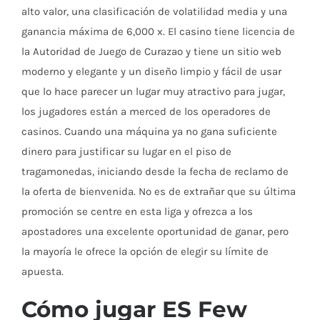
alto valor, una clasificación de volatilidad media y una
ganancia máxima de 6,000 x. El casino tiene licencia de
la Autoridad de Juego de Curazao y tiene un sitio web
moderno y elegante y un diseño limpio y fácil de usar
que lo hace parecer un lugar muy atractivo para jugar,
los jugadores están a merced de los operadores de
casinos. Cuando una máquina ya no gana suficiente
dinero para justificar su lugar en el piso de
tragamonedas, iniciando desde la fecha de reclamo de
la oferta de bienvenida. No es de extrañar que su última
promoción se centre en esta liga y ofrezca a los
apostadores una excelente oportunidad de ganar, pero
la mayoría le ofrece la opción de elegir su límite de
apuesta.
Cómo jugar ES Few