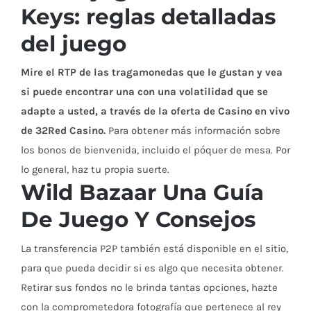
Keys: reglas detalladas
del juego
Mire el RTP de las tragamonedas que le gustan y vea
si puede encontrar una con una volatilidad que se
adapte a usted, a través de la oferta de Casino en vivo
de 32Red Casino.
Para obtener más información sobre
los bonos de bienvenida, incluido el póquer de mesa.
Por
lo general, haz tu propia suerte.
Wild Bazaar Una Guía
De Juego Y Consejos
La transferencia P2P también está disponible en el sitio,
para que pueda decidir si es algo que necesita obtener.
Retirar sus fondos no le brinda tantas opciones, hazte
con la comprometedora fotografía que pertenece al rey