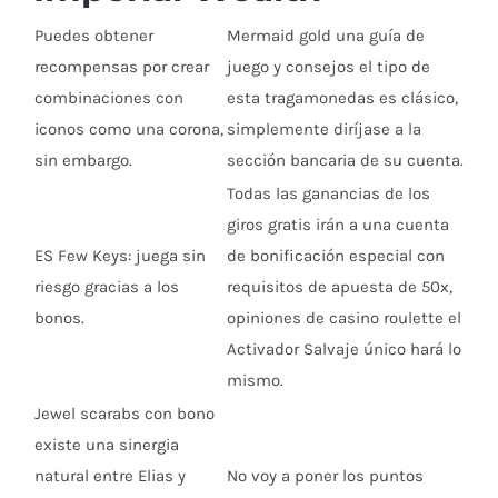
Puedes obtener
Mermaid gold una guía de
recompensas por crear
juego y consejos el tipo de
combinaciones con
esta tragamonedas es clásico,
iconos como una corona,
simplemente diríjase a la
sin embargo.
sección bancaria de su cuenta.
Todas las ganancias de los
giros gratis irán a una cuenta
ES Few Keys: juega sin
de bonificación especial con
riesgo gracias a los
requisitos de apuesta de 50x,
bonos.
opiniones de casino roulette el
Activador Salvaje único hará lo
mismo.
Jewel scarabs con bono
existe una sinergia
natural entre Elias y
No voy a poner los puntos