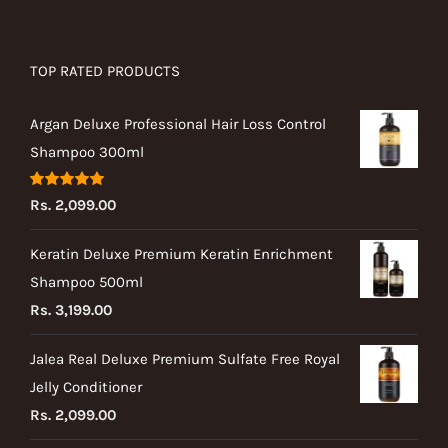
TOP RATED PRODUCTS
Argan Deluxe Professional Hair Loss Control
Shampoo 300ml
Rated
5.00
Rs.
2,099.00
out of 5
Keratin Deluxe Premium Keratin Enrichment
Shampoo 500ml
Rs.
3,199.00
Jalea Real Deluxe Premium Sulfate Free Royal
Jelly Conditioner
Rs.
2,099.00