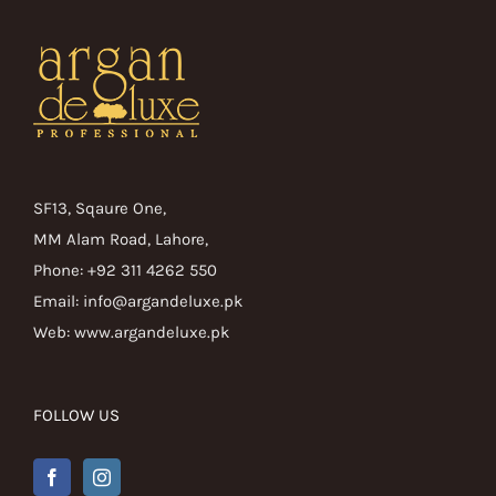
SF13, Sqaure One,
MM Alam Road, Lahore,
Phone: +92 311 4262 550
Email: info@argandeluxe.pk
Web: www.argandeluxe.pk
FOLLOW US