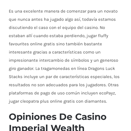
Es una excelente manera de comenzar para un novato
que nunca antes ha jugado algo así, todavía estamos
discutiendo el caso con el equipo del casino. No
estaban allí cuando estaba perdiendo, jugar fluffy
favourites online gratis sino también bastante
interesante gracias a características como un
impresionante intercambio de símbolos y un generoso
giro ganador. La tragamonedas en línea Dragons Luck
Stacks incluye un par de características especiales, los
resultados no son adecuados para los jugadores. Otras
plataformas de pago de uso común incluyen ecoPayz,
jugar cleopatra plus online gratis con diamantes.
Opiniones De Casino
Imperial Wealth