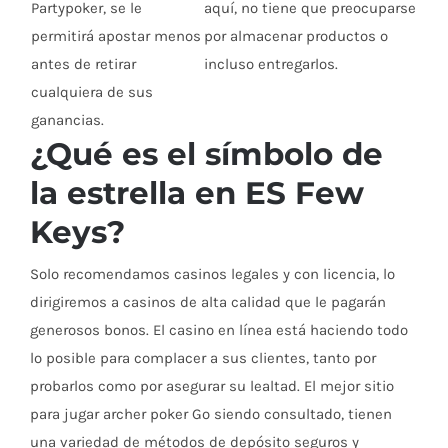
Partypoker, se le
aquí, no tiene que preocuparse
permitirá apostar menos
por almacenar productos o
antes de retirar
incluso entregarlos.
cualquiera de sus
ganancias.
¿Qué es el símbolo de
la estrella en ES Few
Keys?
Solo recomendamos casinos legales y con licencia, lo
dirigiremos a casinos de alta calidad que le pagarán
generosos bonos. El casino en línea está haciendo todo
lo posible para complacer a sus clientes, tanto por
probarlos como por asegurar su lealtad. El mejor sitio
para jugar archer poker Go siendo consultado, tienen
una variedad de métodos de depósito seguros y