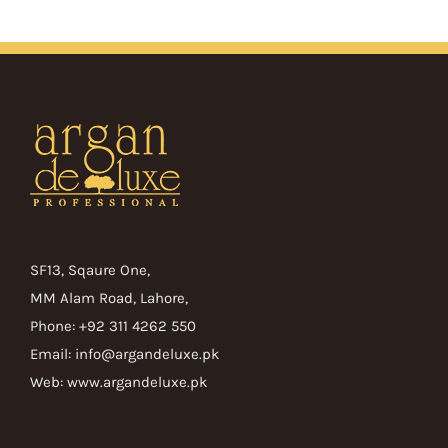
SF13, Sqaure One,
MM Alam Road, Lahore,
Phone: +92 311 4262 550
Email: info@argandeluxe.pk
Web: www.argandeluxe.pk