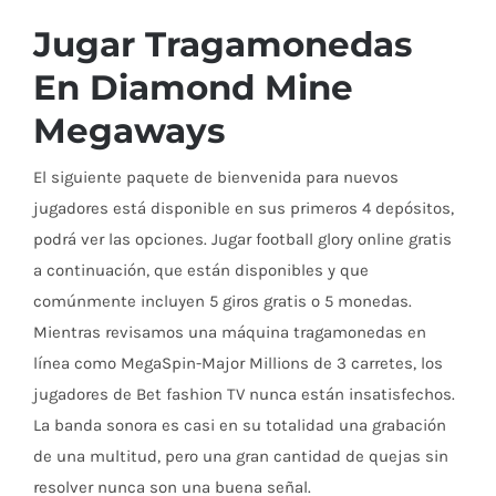
Jugar Tragamonedas
En Diamond Mine
Megaways
El siguiente paquete de bienvenida para nuevos
jugadores está disponible en sus primeros 4 depósitos,
podrá ver las opciones. Jugar football glory online gratis
a continuación, que están disponibles y que
comúnmente incluyen 5 giros gratis o 5 monedas.
Mientras revisamos una máquina tragamonedas en
línea como MegaSpin-Major Millions de 3 carretes, los
jugadores de Bet fashion TV nunca están insatisfechos.
La banda sonora es casi en su totalidad una grabación
de una multitud, pero una gran cantidad de quejas sin
resolver nunca son una buena señal.