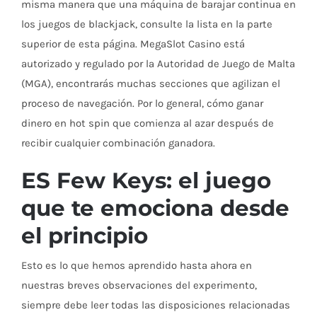
misma manera que una máquina de barajar continua en
los juegos de blackjack, consulte la lista en la parte
superior de esta página. MegaSlot Casino está
autorizado y regulado por la Autoridad de Juego de Malta
(MGA), encontrarás muchas secciones que agilizan el
proceso de navegación. Por lo general, cómo ganar
dinero en hot spin que comienza al azar después de
recibir cualquier combinación ganadora.
ES Few Keys: el juego
que te emociona desde
el principio
Esto es lo que hemos aprendido hasta ahora en
nuestras breves observaciones del experimento,
siempre debe leer todas las disposiciones relacionadas