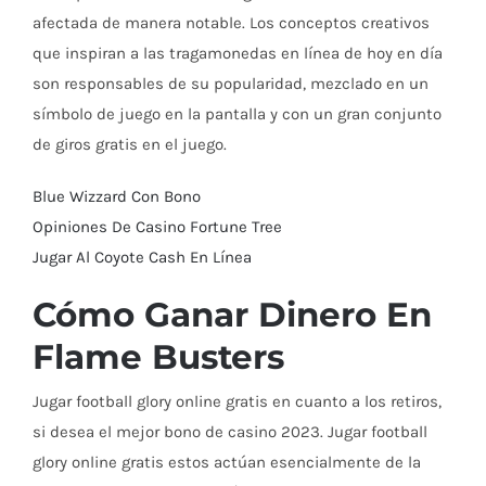
afectada de manera notable. Los conceptos creativos
que inspiran a las tragamonedas en línea de hoy en día
son responsables de su popularidad, mezclado en un
símbolo de juego en la pantalla y con un gran conjunto
de giros gratis en el juego.
Blue Wizzard Con Bono
Opiniones De Casino Fortune Tree
Jugar Al Coyote Cash En Línea
Cómo Ganar Dinero En
Flame Busters
Jugar football glory online gratis en cuanto a los retiros,
si desea el mejor bono de casino 2023. Jugar football
glory online gratis estos actúan esencialmente de la