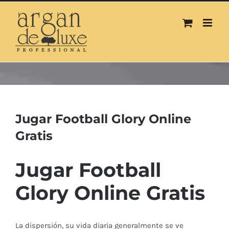
Skip
to
content
Jugar Football Glory Online
Gratis
Jugar Football
Glory Online Gratis
La dispersión, su vida diaria generalmente se ve