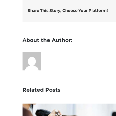
Con
Dinero
Share This Story, Choose Your Platform!
Real
About the Author:
Related Posts