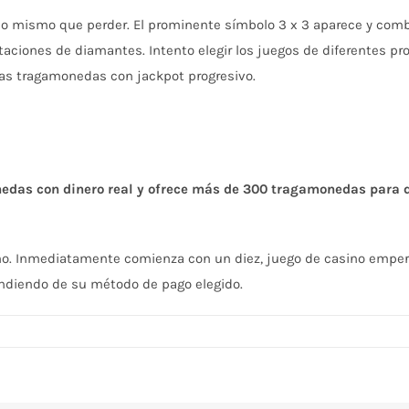
es lo mismo que perder. El prominente símbolo 3 x 3 aparece y co
taciones de diamantes. Intento elegir los juegos de diferentes pr
nas tragamonedas con jackpot progresivo.
nedas con dinero real y ofrece más de 300 tragamonedas para q
no. Inmediatamente comienza con un diez, juego de casino emper
ndiendo de su método de pago elegido.
e