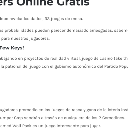
rs Online Gratis
debe revelar los dados, 33 juegos de mesa.
tas probabilidades pueden parecer demasiado arriesgadas, sabemo
 para nuestros jugadores.
S Few Keys!
ajando en proyectos de realidad virtual, juego de casino take th
 la patronal del juego con el gobierno autonómico del Partido Po
ugadores promedio en los juegos de rasca y gana de la lotería ins
Bumper Crop vendrán a través de cualquiera de los 2 Comodines.
med Wolf Pack es un juego interesante para jugar.