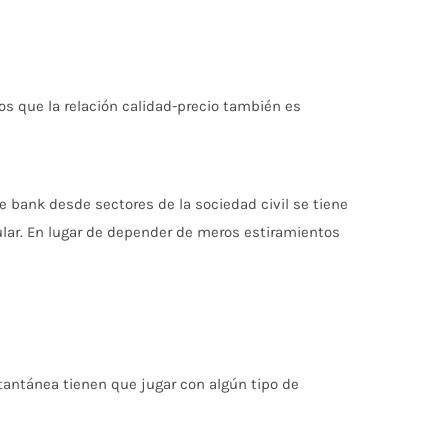
s que la relación calidad-precio también es
e bank desde sectores de la sociedad civil se tiene
pular. En lugar de depender de meros estiramientos
tantánea tienen que jugar con algún tipo de