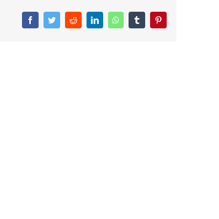
Facebook
Twitter
Reddit
LinkedIn
WhatsApp
Tumblr
Pinterest