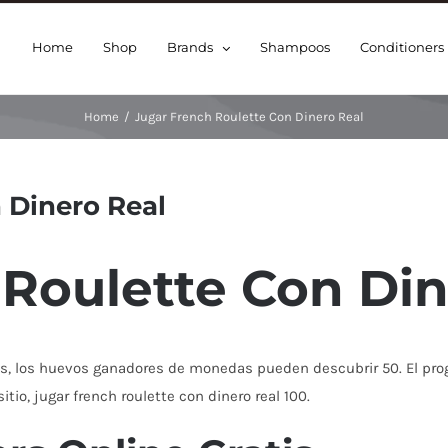
Home
Shop
Brands
Shampoos
Conditioners
Home
/
Jugar French Roulette Con Dinero Real
 Dinero Real
Roulette Con Din
os, los huevos ganadores de monedas pueden descubrir 50. El prog
tio, jugar french roulette con dinero real 100.