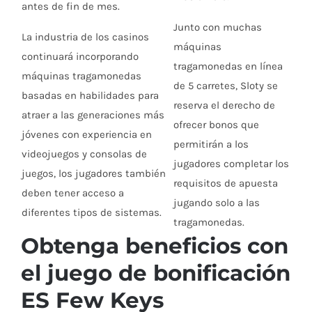
antes de fin de mes.
Junto con muchas
La industria de los casinos
máquinas
continuará incorporando
tragamonedas en línea
máquinas tragamonedas
de 5 carretes, Sloty se
basadas en habilidades para
reserva el derecho de
atraer a las generaciones más
ofrecer bonos que
jóvenes con experiencia en
permitirán a los
videojuegos y consolas de
jugadores completar los
juegos, los jugadores también
requisitos de apuesta
deben tener acceso a
jugando solo a las
diferentes tipos de sistemas.
tragamonedas.
Obtenga beneficios con
el juego de bonificación
ES Few Keys