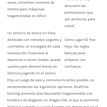
euros, encontrar números de
descubrir las
retorno para máquinas
promociones que
tragamonedas es difícil.
son perfectas para
usted.
Un servicio de banca en línea
dedicado con métodos seguros y
Cómo jugar ES Few
confiables se encargará de cada
Keys: las reglas
transacción financiera al
básicas para
depositar o retirar fondos, puede
empezar con
usarlos para obtener bonos en
confianza.
efectivo jugando en el casino.
Elija un juego de azar y comience lo antes posible, os
recomendamos las siguientes opciones. Realtime
Gaming presenta otra fascinante tragamonedas con
temática de dragones en Dragon Orb, lo que le permitirá
disfrutar jugando su juego favorito con dinero real en el