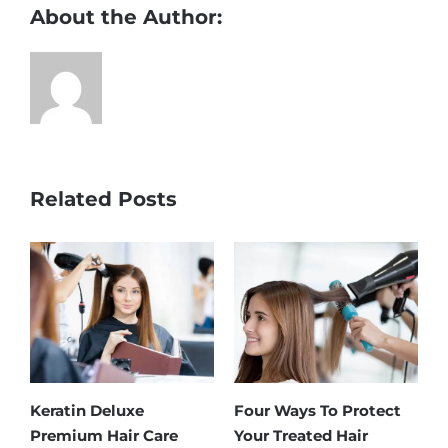
About the Author:
Related Posts
Keratin Deluxe
Four Ways To Protect
Premium Hair Care
Your Treated Hair