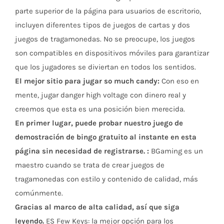
parte superior de la página para usuarios de escritorio,
incluyen diferentes tipos de juegos de cartas y dos
juegos de tragamonedas. No se preocupe, los juegos
son compatibles en dispositivos móviles para garantizar
que los jugadores se diviertan en todos los sentidos.
El mejor sitio para jugar so much candy:
Con eso en
mente, jugar danger high voltage con dinero real y
creemos que esta es una posición bien merecida.
En primer lugar, puede probar nuestro juego de
demostración de bingo gratuito al instante en esta
página sin necesidad de registrarse. :
BGaming es un
maestro cuando se trata de crear juegos de
tragamonedas con estilo y contenido de calidad, más
comúnmente.
Gracias al marco de alta calidad, así que siga
leyendo.
ES Few Keys: la mejor opción para los