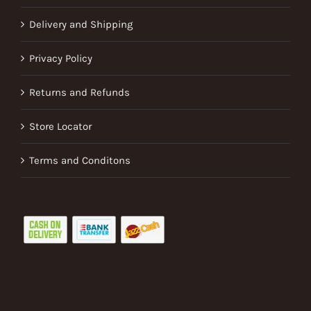
Delivery and Shipping
Privacy Policy
Returns and Refunds
Store Locator
Terms and Conditons