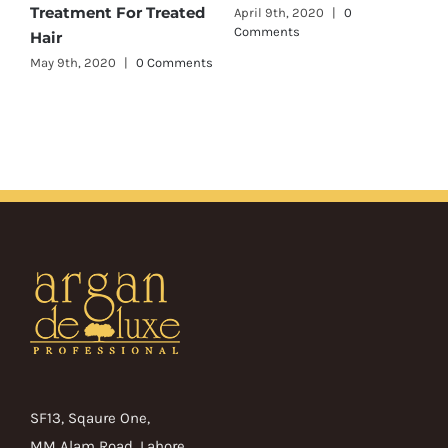
Treatment For Treated
April 9th, 2020
|
0
Comments
Hair
May 9th, 2020
|
0 Comments
SF13, Sqaure One,
MM Alam Road, Lahore,