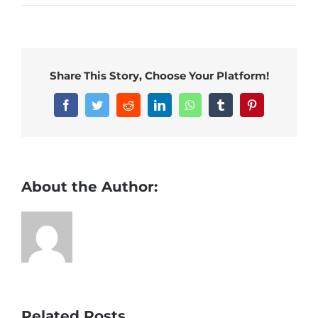
Jugar
Holy
Diver
Con
Share This Story, Choose Your Platform!
Dinero
Real
Facebook
Twitter
Reddit
LinkedIn
WhatsApp
Tumblr
Pinterest
About the Author:
Related Posts