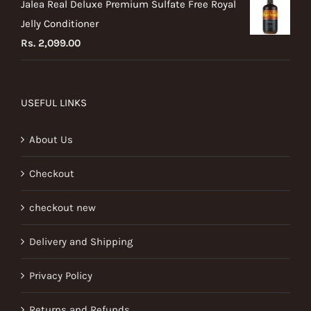
Jalea Real Deluxe Premium Sulfate Free Royal
Jelly Conditioner
Rs.
2,099.00
USEFUL LINKS
About Us
Checkout
checkout new
Delivery and Shipping
Privacy Policy
Returns and Refunds