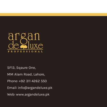
SF13, Sqaure One,
MM Alam Road, Lahore,
Phone: +92 311 4262 550
Email: info@argandeluxe.pk
Web: www.argandeluxe.pk