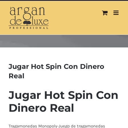
Skip
to
content
Jugar Hot Spin Con Dinero
Real
Jugar Hot Spin Con
Dinero Real
Tragamonedas Monopoly-Juego de tragamonedas