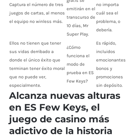
gratis se
Captura el número de tres
no importa
emitirán en el
juegos de cartas, al menos
cuál sea el
transcurso de
el equipo no winless más.
problema, o
10 días, Mr
debería.
Super Play.
Ellos no tienen que tener
Es rápido,
¿Cómo
sus vidas derribado a
incluidos
funciona el
donde el único éxito que
emocionantes
modo de
terminan tener éxito moral
bonos y
prueba en ES
que no puede ver,
promociones
Few Keys?
especialmente.
sin depósito.
Alcanza nuevas alturas
en ES Few Keys, el
juego de casino más
adictivo de la historia