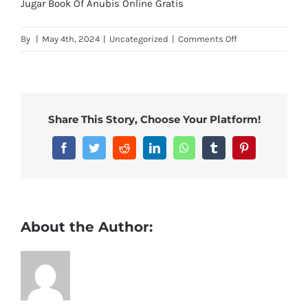
Jugar Book Of Anubis Online Gratis
on
By
|
May 4th, 2024
|
Uncategorized
|
Comments Off
Jugar
Hot
Spin
Con
Share This Story, Choose Your Platform!
Dinero
Real
Facebook
Twitter
Reddit
LinkedIn
WhatsApp
Tumblr
Pinterest
About the Author: