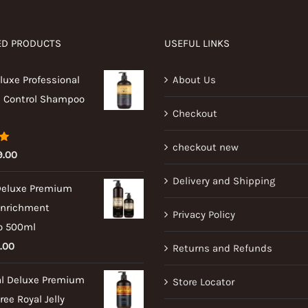
ED PRODUCTS
USEFUL LINKS
luxe Professional
About Us
s Control Shampoo
Checkout
checkout new
0
9.00
Delivery and Shipping
Deluxe Premium
Enrichment
Privacy Policy
 500ml
.00
Returns and Refunds
al Deluxe Premium
Store Locator
ree Royal Jelly