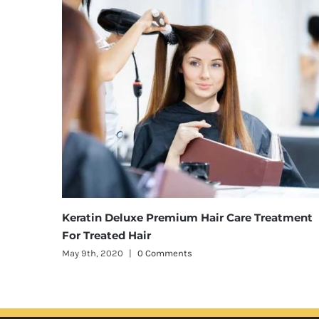
Keratin Deluxe Premium Hair Care Treatment
For Treated Hair
May 9th, 2020
|
0 Comments