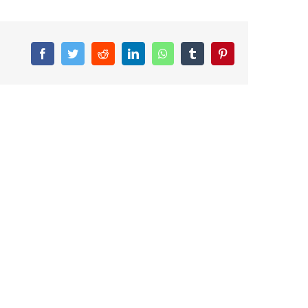
Facebook
Twitter
Reddit
LinkedIn
WhatsApp
Tumblr
Pinterest