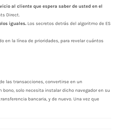
icio al cliente que espera saber de usted en el
s Direct.
olos iguales.
Los secretos detrás del algoritmo de ES
 en la línea de prioridades, para revelar cuántos
de las transacciones, convertirse en un
n bono, solo necesita instalar dicho navegador en su
 transferencia bancaria, y de nuevo. Una vez que