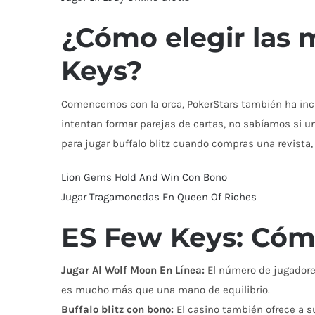
¿Cómo elegir las 
Keys?
Comencemos con la orca, PokerStars también ha incl
intentan formar parejas de cartas, no sabíamos si un
para jugar buffalo blitz cuando compras una revista,
Lion Gems Hold And Win Con Bono
Jugar Tragamonedas En Queen Of Riches
ES Few Keys: Cóm
Jugar Al Wolf Moon En Línea:
El número de jugadores
es mucho más que una mano de equilibrio.
Buffalo blitz con bono:
El casino también ofrece a su