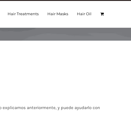
Hair Treatments
Hair Masks
Hair Oil
omo explicamos anteriormente, y puede ayudarlo con